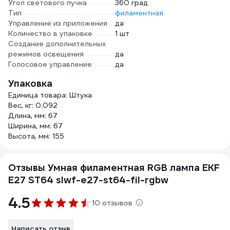
Угол светового пучка
360 град
Тип
филаментная
Управление из приложения
да
Количество в упаковке
1 шт
Создание дополнительных
режимов освещения
да
Голосовое управление
да
Упаковка
Единица товара: Штука
Вес, кг: 0.092
Длина, мм: 67
Ширина, мм: 67
Высота, мм: 155
Отзывы Умная филаментная RGB лампа EKF
E27 ST64 slwf-e27-st64-fil-rgbw
4.5
10 отзывов
Написать отзыв