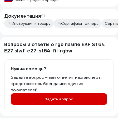
Документация
Инструкция к товару
Сертификат дилера
Сертиф
Вопросы и ответы о rgb лампе EKF ST64
E27 slwf-e27-st64-fil-rgbw
Нужна помощь?
Задайте вопрос – вам ответит наш эксперт,
представитель бренда или один из
покупателей
Задать вопрос