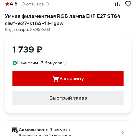
4.5
10 отзывов
Умная филаментная RGB лампа EKF E27 ST64
slwf-e27-st64-fil-rgbw
Код товара: 24953463
1 739 ₽
Начислим 17 бонусов
В корзину
Быстрый заказ
Самовывоз:
c 9 августа,
бесплатно
, из 1 магазина