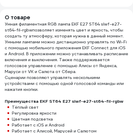
SQ03
О товаре
Умная филаментная RGB лампа EKF E27 ST64 slwf-e27-
st64-fil-rgbwпозволяет изменять цвет и яркость, чтобы
создать ту атмосферу, которая нужна в данный момент.
Умными лампами можно дистанционно управлять по Wi-Fi
с помощью мобильного приложения EKF Connect для iOS
и Android. В приложении можно устанавливать расписание
включения и выключения. Также поддерживается
голосовое управление с помощью Алисы от Яндекса,
Маруси от VK и Салюта от Сбера.
Сценарии позволяют управлять несколькими
устройствами с помощью одной голосовой команды или
нажатия кнопки.
Преимущества EKF ST64 E27 slwf-e27-st64-fil-rgbw
Тёплый свет
Регулировка яркости
Цветная подсветка
Работает с iOS и Android
Работает с Алисой, Марусей и Салютом