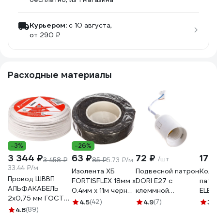
Курьером:
c 10 августа,
от 290 ₽
Расходные материалы
-3%
-26%
3 344 ₽
63 ₽
72 ₽
17 
/шт
3 458 ₽
85 ₽
5.73 ₽/м
33.44 ₽/м
Изолента ХБ
Подвесной патрон
Коль
Провод ШВВП
FORTISFLEX 18мм х
DORI Е27 с
патр
АЛЬФАКАБЕЛЬ
0.4мм х 11м черная
клеммной
ELEC
2х0,75 мм ГОСТ
71242
колодкой белый
терм
4.5
(42)
4.9
(7)
3.1
100 м 05142
4.8
(89)
45236
плас