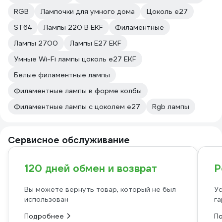
RGB
Лампочки для умного дома
Цоколь e27
ST64
Лампы 220 В EKF
Филаментные
Лампы 2700
Лампы Е27 EKF
Умные Wi-Fi лампы цоколь e27 EKF
Белые филаментные лампы
Филаментные лампы в форме колбы
Филаментные лампы с цоколем e27
Rgb лампы
Сервисное обслуживание
120 дней обмен и возврат
Р
Вы можете вернуть товар, который не был
Ус
использован
га
Подробнее
П