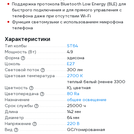
Поддержка протокола Bluetooth Low Energy (BLE) для
быстрого подключения и для прямого управления с
телефона даже при отсутствии Wi-Fi
Функция светомузыки с использованием микрофона
телефона
Характеристики
Тип колбы
ST64
Мощность (Вт)
4.9
Форма
эдисона
Цоколь
E27
Световой поток
300 лм
Цветовая температура
2700 К
теплый белый (менее 3300
Цветность
К), цветная
Цветопередача
80 Ra
Назначение
общее освещение
Срок службы
25000 ч
Длина
142 мм
Диаметр
64 мм
Напряжение
220 В
Вид
GC/тонированная