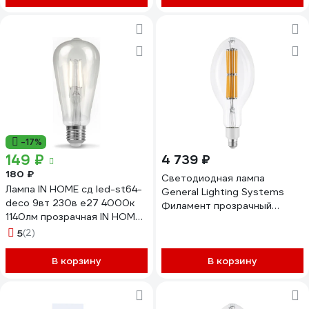
-17%
149 ₽
4 739 ₽
180 ₽
Светодиодная лампа
Лампа IN HOME сд led-st64-
General Lighting Systems
deco 9вт 230в е27 4000к
Филамент прозрачный
1140лм прозрачная IN HOME
высокомощный Е27 75Вт
4690612050829
5
(2)
11200Лм Нейтральный белый
GLDEN-ED120-75-230-E27-
В корзину
4500 661640
В корзину