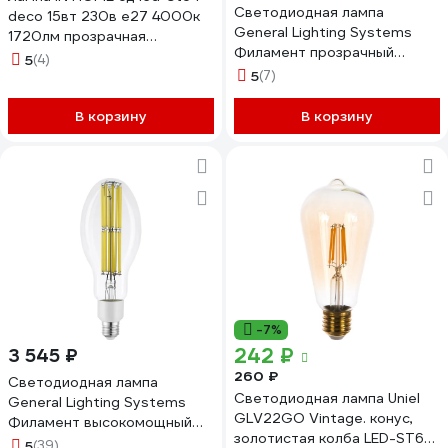
Светодиодная лампа
deco 15вт 230в е27 4000к
General Lighting Systems
1720лм прозрачная
Филамент прозрачный
4690612050850
5
(4)
высокомощный Е27 75Вт
5
(7)
11300Лм 6500К Холодный
белый GLDEN-ED120-75-
В корзину
В корзину
230-E27-6500 661641
-7%
242 ₽
3 545 ₽
260 ₽
Светодиодная лампа
Светодиодная лампа Uniel
General Lighting Systems
GLV22GO Vintage. конус,
Филамент высокомощный
золотистая колба LED-ST64-
E27 55Вт 5600Лм 2700К
5
(39)