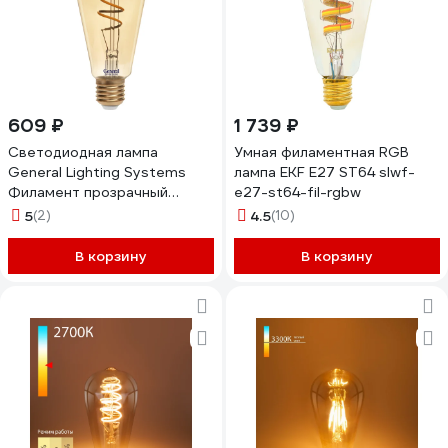
609 ₽
1 739 ₽
Светодиодная лампа
Умная филаментная RGB
General Lighting Systems
лампа EKF E27 ST64 slwf-
Филамент прозрачный
e27-st64-fil-rgbw
золотой E27 7Вт 540Лм
5
(2)
4.5
(10)
2700К Теплый белый свет
Труба GLDEN-ST64SS-7-
В корзину
В корзину
230-E27-2700 655306