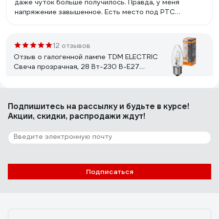
даже чуток больше получилось. Правда, у меня
напряжение завышенное. Есть место под РТС
прогрева, но он не распаян. Свет приятный.
12 отзывов
Отзыв о галогенной лампе TDM ELECTRIC
Свеча прозрачная, 28 Вт-230 В-Е27
SQ0341-0095
Владислав
21.05.2025
Подпишитесь
на рассылку
и будьте в курсе!
Свет теплый, при низком напряжении не отключаются
Акции, скидки, распродажи ждут!
полностью, как это делают светодиоды, а чуть-чуть
снижают яркость, при долгой эксплуатации не
снижается световой поток, нет стробоскопического
эффекта (для меня этот фактор ключевой, поскольку
мерцание подсведки экрана накладывается на
13 отзывов
мерцание лампы /если это светодиод/ и глаза устают.
Подписаться
Отзыв о криптоновой лампе Focusray
KRP10 2,2V 0,47A 621107
Михаил Сергеевич У.
04.01.2023