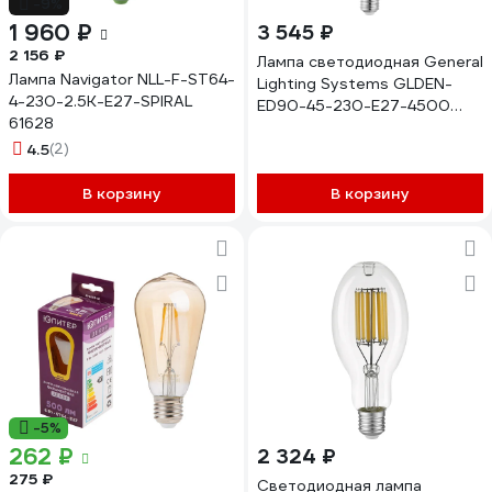
-9%
1 960 ₽
3 545 ₽
2 156 ₽
Лампа светодиодная General
Лампа Navigator NLL-F-ST64-
Lighting Systems GLDEN-
4-230-2.5К-E27-SPIRAL
ED90-45-230-E27-4500
61628
661634
4.5
(2)
В корзину
В корзину
-5%
262 ₽
2 324 ₽
275 ₽
Светодиодная лампа