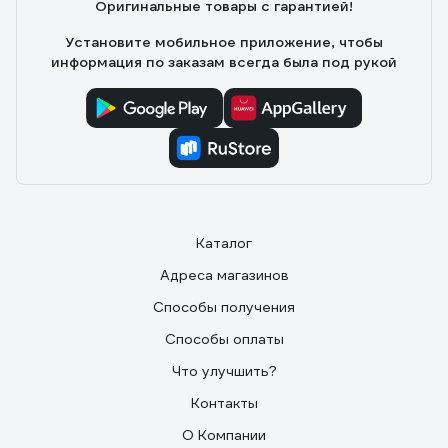
Оригинальные товары с гарантией!
Отличное качество, долгий срок службы, приемлемая
цена, удобная и информативная упаковка, надёжный и
Установите мобильное приложение, чтобы
ответственный производитель, т.к. брака совсем нет.
информация по заказам всегда была под рукой
Приятный, тёплый, очень мягкий свет. Эти лампы не
боятся низких температур.
Каталог
Адреса магазинов
Способы получения
Способы оплаты
Что улучшить?
Контакты
О Компании