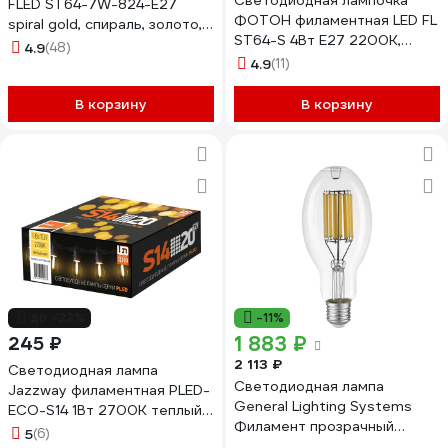
Светодиодная лампочка
FLED ST64-7W-824-E27
ФОТОН филаментная LED FL
spiral gold, спираль, золото,
ST64-S 4Вт E27 2200К,
7Вт, теплая, E27, 20/960
4.9
(48)
теплый свет, 23977
Б0047665
4.9
(11)
В корзину
В корзину
до -22%
-11%
1 883 ₽
245 ₽
2 113 ₽
Светодиодная лампа
Светодиодная лампа
Jazzway филаментная PLED-
General Lighting Systems
ECO-S14 1Вт 2700К теплый
Филамент прозрачный
белый CLEAR E27 для Белт-
5
(6)
высокомощный E27 35Вт