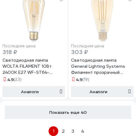
Последняя цена
Последняя цена
318 ₽
303 ₽
Светодиодная лампа
Светодиодная лампа
WOLTA FILAMENT 10Вт
General Lighting Systems
2400K Е27 WF-ST64-
Филамент прозрачный
10W2.4KE27
золотой E27 10Вт 810Лм
4.9
(23)
4.9
(19)
2700К Теплый белый Труба
GLDEN-ST64S-10-230-E27-
Аналоги
Аналоги
2700 655302
Показать еще 40
1
2
3
4