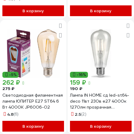
3800Лм 6500К Холодный
белый GLDEN-ED75-35-230-
В корзину
В корзину
E27-6500 661629
-5%
-16%
262 ₽
159 ₽
275 ₽
190 ₽
Светодиодная филаментная
Лампа IN HOME сд led-st64-
лампа ЮПИТЕР E27 ST64 6
deco 11вт 230в е27 4000к
Вт 4000К JP6006-02
1270лм прозрачная
4690612050836
4.8
(6)
2.5
(2)
В корзину
В корзину