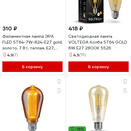
310 ₽
418 ₽
Филаментная лампа ЭРА
Светодиодная лампа
FLED ST64-7W-824-E27 gold,
VOLTEGA Колба ST64 GOLD
золото, 7 Вт, теплая, E27,
6W Е27 2800К 5526
20/960 Б0047664
4.9
(7)
4.5
(19)
В корзину
В корзину
-16%