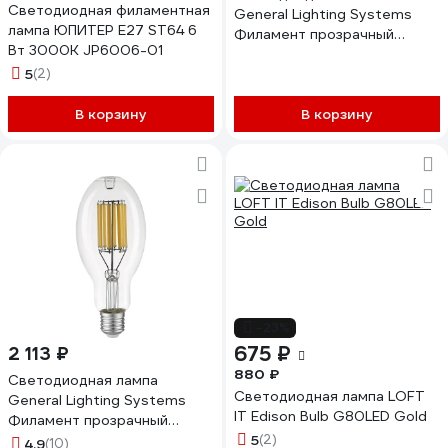
Светодиодная филаментная
General Lighting Systems
лампа ЮПИТЕР E27 ST64 6
Филамент прозрачный
Вт 3000К JP6006-01
высокомощный Е27 35Вт
5
(2)
3700Лм 4500К
Нейтральный белый GLDEN-
В корзину
ED75-35-230-E27-4500
В корзину
661628
-23%
675 ₽
2 113 ₽
880 ₽
Светодиодная лампа
Светодиодная лампа LOFT
General Lighting Systems
IT Edison Bulb G80LED Gold
Филамент прозрачный
высокомощный Е27 35Вт
5
(2)
4.9
(10)