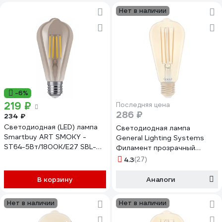
Нет в наличии
-6%
219 ₽
Последняя цена
286 ₽
234 ₽
Светодиодная (LED) лампа
Светодиодная лампа
Smartbuy ART SMOKY -
General Lighting Systems
ST64-5Вт/1800К/E27 SBL-
Филамент прозрачный
ST64SM-5-18K-E27
золотой E27 8Вт 750Лм
4.3
(27)
2700К Теплый белый свет
Труба GLDEN-ST64S-8-230-
В корзину
Аналоги
E27-2700 655301
Нет в наличии
Нет в наличии