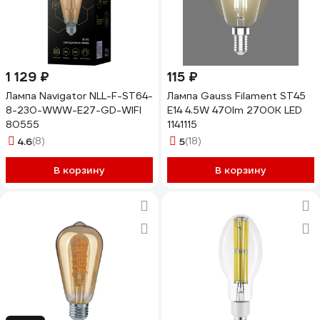
1 129 ₽
115 ₽
Лампа Navigator NLL-F-ST64-
Лампа Gauss Filament ST45
8-230-WWW-E27-GD-WIFI
Е14 4.5W 470lm 2700К LED
80555
1141115
4.6
(8)
5
(18)
В корзину
В корзину