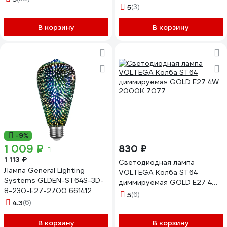
5W/GOLDEN/E27 UL-
Теплый белый свет Груша
5
(3)
00002360
GLDEN-ED90-55-230-E27-
2700 661633
В корзину
В корзину
-9%
1 009 ₽
830 ₽
1 113 ₽
Светодиодная лампа
Лампа General Lighting
VOLTEGA Колба ST64
Systems GLDEN-ST64S-3D-
диммируемая GOLD E27 4W
8-230-E27-2700 661412
2000K 7077
5
(6)
4.3
(6)
В корзину
В корзину