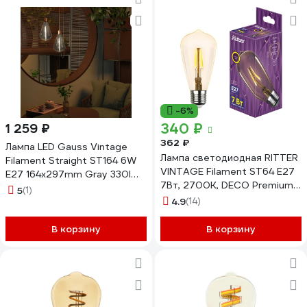
-6%
340 ₽
1 259 ₽
362 ₽
Лампа LED Gauss Vintage
Лампа светодиодная RITTER
Filament Straight ST164 6W
VINTAGE Filament ST64 E27
E27 164х297mm Gray 330lm
7Вт, 2700K, DECO Premium,
4000K 1/6 157802205
5
(1)
32436 2
4.9
(14)
В корзину
В корзину