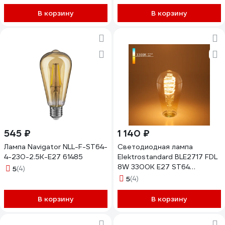
лайт прозрачная 5040625
3600Лм 2700К Теплый
В корзину
В корзину
белый GLDEN-ED75-35-230-
E27-2700 661627
545 ₽
1 140 ₽
Лампа Navigator NLL-F-ST64-
Светодиодная лампа
4-230-2.5К-E27 61485
Elektrostandard BLE2717 FDL
8W 3300K E27 ST64
5
(4)
спираль, тонированная
5
(4)
a048391
В корзину
В корзину