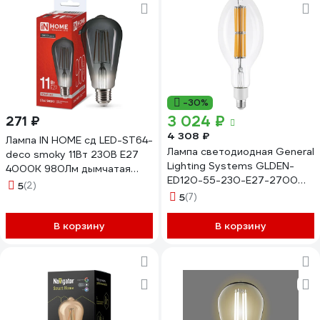
-30%
3 024 ₽
271 ₽
4 308 ₽
Лампа IN HOME сд LED-ST64-
Лампа светодиодная General
deco smoky 11Вт 230В E27
Lighting Systems GLDEN-
4000K 980Лм дымчатая
ED120-55-230-E27-2700
4690612056036
5
(2)
661639
5
(7)
В корзину
В корзину