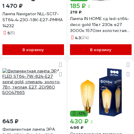
185 ₽
1 470 ₽
219 ₽
Лампа Navigator NLL-SC17-
Лампа IN HOME сд led-st64-
ST64-4-230-1.8K-E27-PMMA
deco gold 15вт 230в е27
14232
3000к 1570лм золотистая
5
(6)
4690612050843
4.3
(24)
В корзину
В корзину
-13%
430 ₽
645 ₽
496 ₽
Филаментная лампа ЭРА