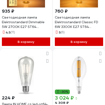
935 ₽
760 ₽
Светодиодная лампа
Светодиодная лампа
Elektrostandard Dimmable
Elektrostandard Classic FD
5W 2700K E27 ST64
6W 3300K E27 ST64
тонированный BLE2746
тонированная BLE2707
4.5
(11)
5
(6)
a053408
a048279
В корзину
В корзину
-30%
3 024 ₽
224 ₽
4 308 ₽
Лампа IN HOME сд led-st64-