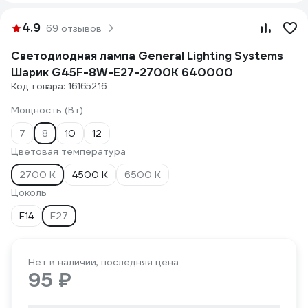
4.9
69 отзывов
Светодиодная лампа General Lighting Systems
Шарик G45F-8W-E27-2700K 640000
Код товара: 16165216
Мощность (Вт)
7
8
10
12
Цветовая температура
2700 К
4500 К
6500 К
Цоколь
E14
E27
Нет в наличии, последняя цена
95 ₽