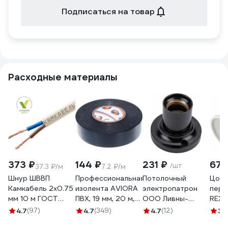
Подписаться на товар
Расходные материалы
373 ₽
144 ₽
231 ₽
67 
/шт
37.3 ₽/м
7.2 ₽/м
Шнур ШВВП
Профессиональная
Потолочный
Цоко
Камкабель 2x0.75
изолента AVIORA
электропатрон
пере
мм 10 м ГОСТ
ПВХ, 19 мм, 20 м,
ООО Ливны-
REXA
231ЯA20C0000Ъ600010М
черная 305-030
Электро
11-88
4.7
(97)
4.7
(349)
4.7
(12)
3.
Е27Фп-014 ЭПН 14