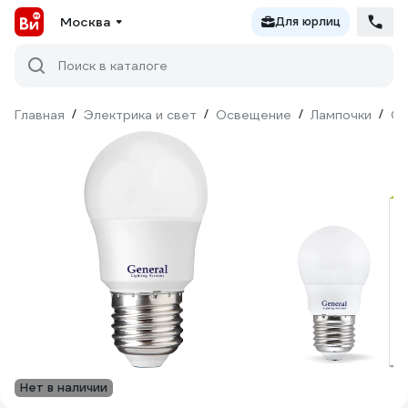
Москва
Для юрлиц
Поиск в каталоге
Главная
/
Электрика и свет
/
Освещение
/
Лампочки
/
Св
Нет в наличии