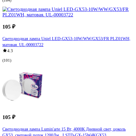
(184)
105 ₽
Светодиодная лампа Uniel LED-GX53-10W/WW/GX53/FR PLZ01WH,
матовая. UL-00003722
4.3
(101)
105 ₽
Светодиодная лампа Lumin'arte 15 Вт, 4000К Дневной свет, цоколь
GX53, световой поток 1200Лм , LSTD-GX-15W4KGX53