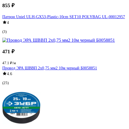
855 ₽
Патрон Uniel ULH-GX53-Plastic-10cm SET10 POLYBAG UL-00012957
4
(3)
471 ₽
47.1 ₽/м
Провод ЭРА ШВВП 2x0,75 мм2 10м черный Б0058851
4.6
(25)