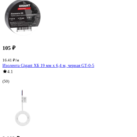
105 ₽
16.41 ₽/м
Изолента Gigant ХБ 19 мм х 6,4 м, черная GT-0-5
4.1
(50)