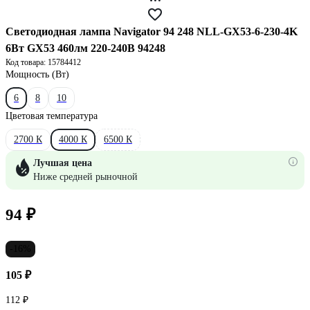
Светодиодная лампа Navigator 94 248 NLL-GX53-6-230-4K
6Вт GX53 460лм 220-240В 94248
Код товара: 15784412
Мощность (Вт)
6
8
10
Цветовая температура
2700 К
4000 К
6500 К
Лучшая цена
Ниже средней рыночной
94 ₽
-16%
105 ₽
112 ₽