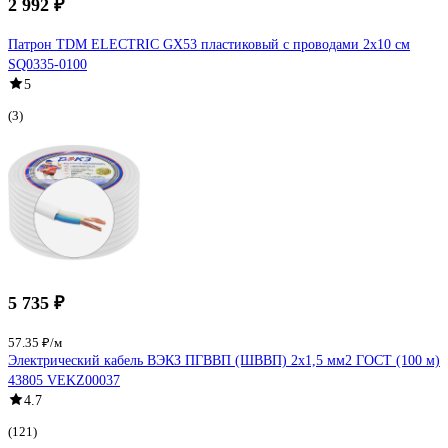
2 992 ₽
Патрон TDM ELECTRIC GX53 пластиковый с проводами 2х10 см
SQ0335-0100
5
(3)
5 735 ₽
57.35 ₽/м
Электрический кабель ВЭКЗ ПГВВП (ШВВП) 2x1,5 мм2 ГОСТ (100 м)
43805 VEKZ00037
4.7
(121)