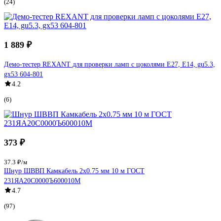
(24)
1 889 ₽
Демо-тестер REXANT для проверки ламп с цоколями Е27, Е14, gu5.3,
gx53 604-801
4.2
(6)
373 ₽
37.3 ₽/м
Шнур ШВВП Камкабель 2x0.75 мм 10 м ГОСТ
231ЯA20C0000Ъ600010М
4.7
(97)