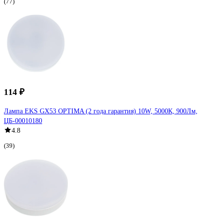
(77)
114 ₽
Лампа EKS GX53 OPTIMA (2 года гарантия) 10W, 5000К, 900Лм,
ЦБ-00010180
4.8
(39)