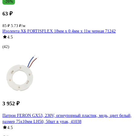
-26%
63 ₽
85 ₽
5.73 ₽/м
Изолента ХБ FORTISFLEX 18мм х 0.4мм х 11м черная 71242
4.5
(42)
3 952 ₽
Патрон FERON GX53, 230V, огнеупорный пластик, медь, цвет белый,
размер 75х10мм LH50, 50шт в упак, 41038
4.5