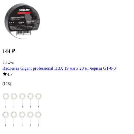
144 ₽
7.2 ₽/м
Изолента Gigant professional ПВХ 19 мм х 20 м, черная GT-0-3
4.7
(128)