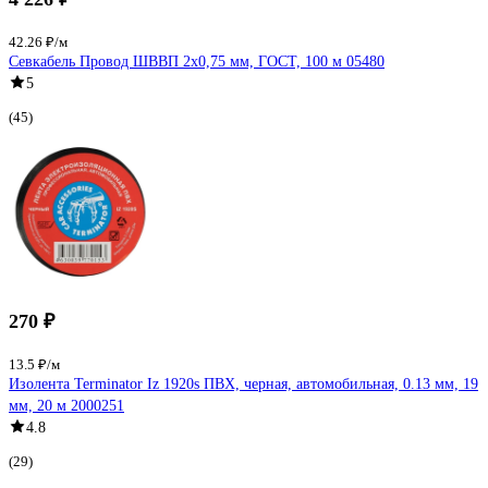
42.26 ₽/м
Севкабель Провод ШВВП 2х0,75 мм, ГОСТ, 100 м 05480
5
(45)
270 ₽
13.5 ₽/м
Изолента Terminator Iz 1920s ПВХ, черная, автомобильная, 0.13 мм, 19
мм, 20 м 2000251
4.8
(29)