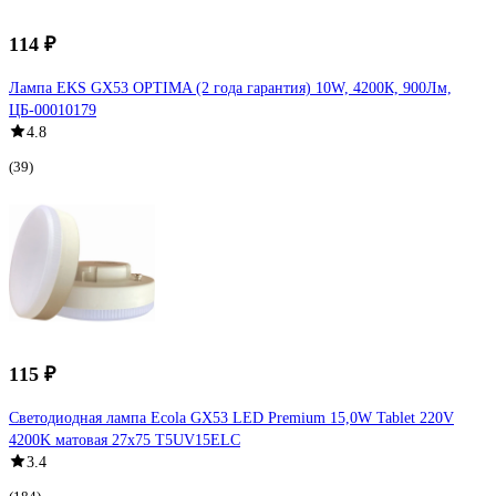
114 ₽
Лампа EKS GX53 OPTIMA (2 года гарантия) 10W, 4200К, 900Лм,
ЦБ-00010179
4.8
(39)
115 ₽
Светодиодная лампа Ecola GX53 LED Premium 15,0W Tablet 220V
4200K матовая 27x75 T5UV15ELC
3.4