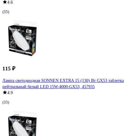
4.6
(35)
115 ₽
Лампа светодиодная SONNEN EXTRA 15 (130) Вт GX53 таблетка
нейтральный белый LED 15W-4000-GX53, 457935
4.9
(33)