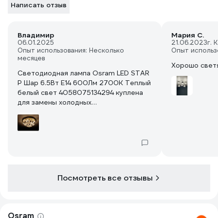
Написать отзыв
Владимир
Мария С.
06.01.2025
21.06.2023
г. 
Опыт использования: Несколько
Опыт использ
месяцев
Хорошо светя
Светодиодная лампа Osram LED STAR
P Шар 6.5Вт E14 600Лм 2700К Теплый
белый свет 4058075134294 куплена
для замены холодных
люминесцентных ламп на потолочном
светильнике в гостиной. Создали
обстановку более уютную и
заполненную приятным светом.
Взятые в апреле 2023 года лампочки
служат без нареканий. Решили
повторить свой выбор и в этот раз.
Посмотреть все отзывы
Назначение: для освещения жилых
комнат дома.
Osram