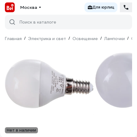
Москва
Для юрлиц
Поиск в каталоге
Главная
/
Электрика и свет
/
Освещение
/
Лампочки
/
Св
Нет в наличии