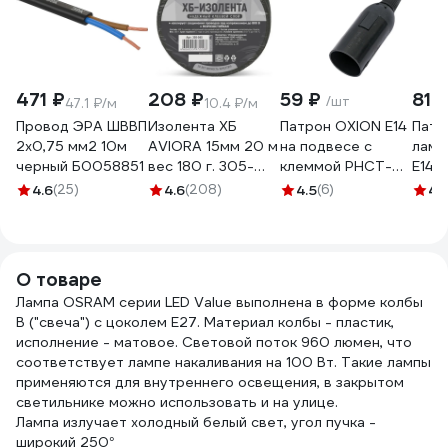
471 ₽
208 ₽
59 ₽
81 
/шт
47.1 ₽/м
10.4 ₽/м
Провод ЭРА ШВВП
Изолента ХБ
Патрон OXION Е14
Патр
2x0,75 мм2 10м
AVIORA 15мм 20 м
на подвесе с
ламп
черный Б0058851
вес 180 г. 305-
клеммой PHCT-
E14, 
065
001BK-E14
4.6
(25)
4.6
(208)
4.5
(6)
4
(
О товаре
Лампа OSRAM серии LED Value выполнена в форме колбы
B ("свеча") с цоколем E27. Материал колбы - пластик,
исполнение - матовое. Световой поток 960 люмен, что
соответствует лампе накаливания на 100 Вт. Такие лампы
применяются для внутреннего освещения, в закрытом
светильнике можно использовать и на улице.
Лампа излучает холодный белый свет, угол пучка -
широкий 250°