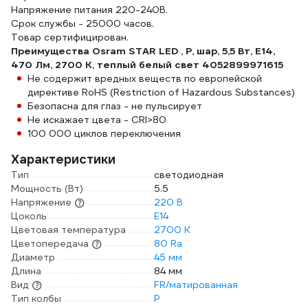
Напряжение питания 220-240В.
Срок службы - 25000 часов.
Товар сертифицирован.
Преимущества Osram STAR LED , P, шар, 5,5 Вт, E14,
470 Лм, 2700 К, теплый белый свет 4052899971615
Не содержит вредных веществ по европейской
директиве RoHS (Restriction of Hazardous Substances)
Безопасна для глаз - не пульсирует
Не искажает цвета - CRI>80
100 000 циклов переключения
Характеристики
Тип
светодиодная
Мощность (Вт)
5.5
Напряжение
220 В
Цоколь
E14
Цветовая температура
2700 К
Цветопередача
80 Ra
Диаметр
45 мм
Длина
84 мм
Вид
FR/матированная
Тип колбы
P