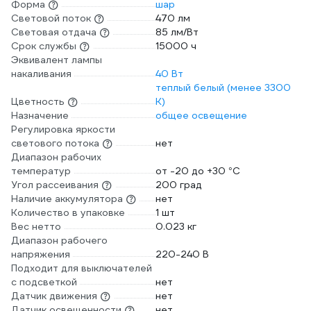
Форма
шар
Световой поток
470 лм
Световая отдача
85 лм/Вт
Срок службы
15000 ч
Эквивалент лампы
накаливания
40 Вт
теплый белый (менее 3300
Цветность
К)
Назначение
общее освещение
Регулировка яркости
светового потока
нет
Диапазон рабочих
температур
от -20 до +30 °С
Угол рассеивания
200 град
Наличие аккумулятора
нет
Количество в упаковке
1 шт
Вес нетто
0.023 кг
Диапазон рабочего
напряжения
220-240 В
Подходит для выключателей
с подсветкой
нет
Датчик движения
нет
Датчик освещенности
нет