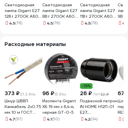
Светодиодная
Светодиодная
Светодиодная
Свет
лампа Gigant E27
лампа Gigant E27
лампа Gigant E27
ламп
12Вт 2700К А60
8Вт 2700К А60
11Вт 2700К А60
9Вт 
900Лм G-E27-12-
600Лм G-E27-8-
900Лм G-E27-11-
850Л
4.5
(78)
4.5
(78)
4.5
(78)
4.
2700K
2700K
2700K
270
Расходные материалы
-19%
373 ₽
96 ₽
26 ₽
67 
/шт
37.3 ₽/м
15 ₽/м
32 ₽
Шнур ШВВП
Изолента Gigant
Подвесной патрон
Цоко
Камкабель 2x0.75
ХБ 19 мм х 6,4 м,
IN HOME Н12П-01
пере
мм 10 м ГОСТ
черная GT-0-5
Е27,
REXA
231ЯA20C0000Ъ600010М
карболитовый
11-88
4.7
(97)
4.1
(50)
4.2
(34)
3.
4690612032191