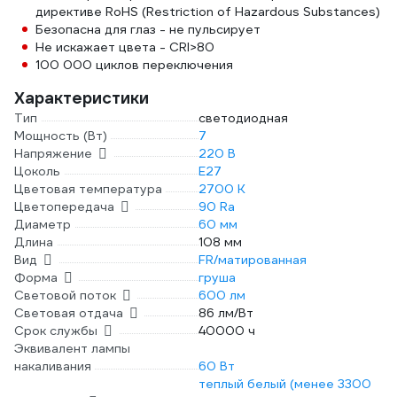
директиве RoHS (Restriction of Hazardous Substances)
Безопасна для глаз - не пульсирует
Не искажает цвета - CRI>80
100 000 циклов переключения
Характеристики
Тип
светодиодная
Мощность (Вт)
7
Напряжение
220 В
Цоколь
E27
Цветовая температура
2700 К
Цветопередача
90 Ra
Диаметр
60 мм
Длина
108 мм
Вид
FR/матированная
Форма
груша
Световой поток
600 лм
Световая отдача
86 лм/Вт
Срок службы
40000 ч
Эквивалент лампы
накаливания
60 Вт
теплый белый (менее 3300