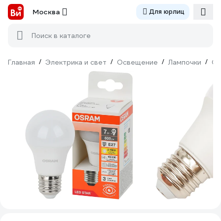
Москва
Для юрлиц
Поиск в каталоге
Главная
/
Электрика и свет
/
Освещение
/
Лампочки
/
Св