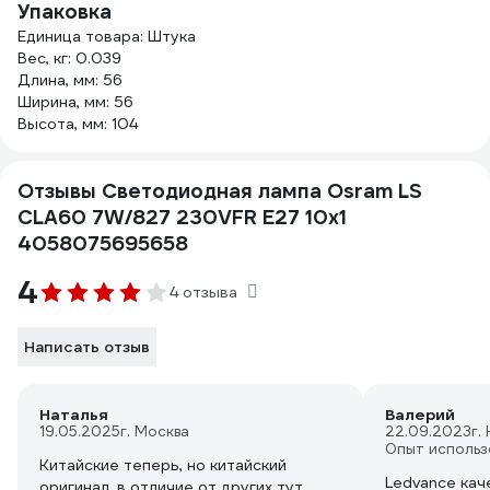
Упаковка
Единица товара: Штука
Вес, кг: 0.039
Длина, мм: 56
Ширина, мм: 56
Высота, мм: 104
Отзывы Светодиодная лампа Osram LS
CLA60 7W/827 230VFR E27 10x1
4058075695658
4
4 отзыва
Написать отзыв
Наталья
Валерий
19.05.2025
г. Москва
22.09.2023
г.
Опыт использ
Китайские теперь, но китайский
Ledvance кач
оригинал, в отличие от других тут.