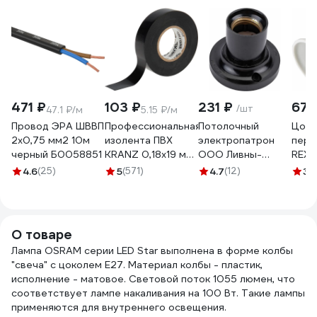
471 ₽
103 ₽
231 ₽
67 
/шт
47.1 ₽/м
5.15 ₽/м
Провод ЭРА ШВВП
Профессиональная
Потолочный
Цоко
2x0,75 мм2 10м
изолента ПВХ
электропатрон
пере
черный Б0058851
KRANZ 0,18х19 мм,
ООО Ливны-
REXA
20 м, черная KR-
Электро
11-88
4.6
(25)
5
(571)
4.7
(12)
3.
09-2806
Е27Фп-014 ЭПН 14
О товаре
Лампа OSRAM серии LED Star выполнена в форме колбы
"свеча" с цоколем E27. Материал колбы - пластик,
исполнение - матовое. Световой поток 1055 люмен, что
соответствует лампе накаливания на 100 Вт. Такие лампы
применяются для внутреннего освещения.