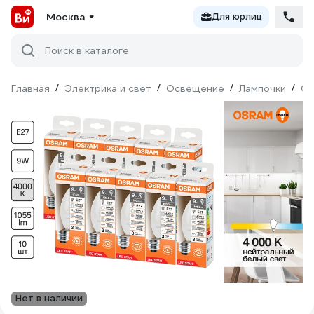
Москва
Для юрлиц
Поиск в каталоге
Главная
/
Электрика и свет
/
Освещение
/
Лампочки
/
Св
Нет в наличии