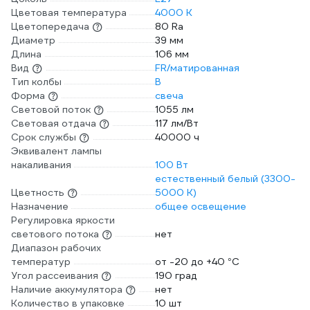
Цветовая температура
4000 К
Цветопередача
80 Ra
Диаметр
39 мм
Длина
106 мм
Вид
FR/матированная
Тип колбы
B
Форма
свеча
Световой поток
1055 лм
Световая отдача
117 лм/Вт
Срок службы
40000 ч
Эквивалент лампы
накаливания
100 Вт
естественный белый (3300-
Цветность
5000 К)
Назначение
общее освещение
Регулировка яркости
светового потока
нет
Диапазон рабочих
температур
от -20 до +40 °С
Угол рассеивания
190 град
Наличие аккумулятора
нет
Количество в упаковке
10 шт