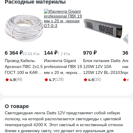
Расходные материалы
Xtr24
6 364 ₽
144 ₽
970 ₽
368 
63.64 ₽/м
7.2 ₽/м
Провод Кабель-
Изолента Gigant
Блок питания Datts
Алюм
Арсенал ПВС 2х1,5
professional ПВХ 19
120W 12V 10А
накл
ГОСТ 100 м KARS-
мм х 20 м, черная
120W 12V BL-20103
проф
51178
GT-0-3
2000
4.8
4.7
4.6
4.
(49)
(128)
(16)
сере
О товаре
Светодиодная лента Datts 12V представляет собой гибкую
полоску, на которой располагаются светодиоды с цветовой
температурой 4200 К. Этот светлый и естественный оттенок
ближе к дневному свету, что делает его идеальным для