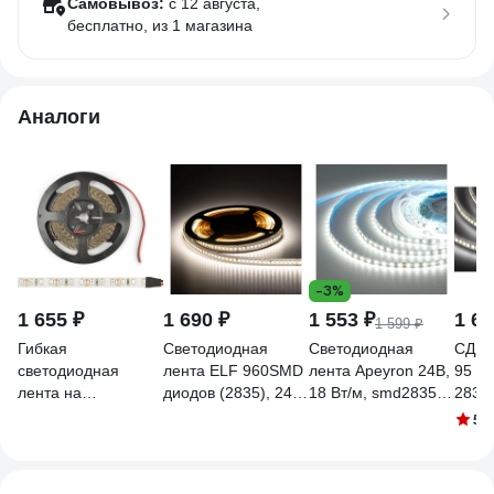
Самовывоз:
c 12 августа,
бесплатно
, из 1 магазина
Аналоги
-3%
1 655 ₽
1 690 ₽
1 553 ₽
1 62
1 599 ₽
Гибкая
Светодиодная
Светодиодная
СД Ле
светодиодная
лента ELF 960SMD
лента Apeyron 24В,
95 3
лента на
диодов (2835), 24В,
18 Вт/м, smd2835,
2835
самоклеящейся
5м, ЭКСТРА, белый
180 д/м, IP20, 1700
24V 
5
(9
основе Uniel
нейтральный 4000-
Лм/м, подложка
катушка 5м UL-
4500К ELF-
8мм, 5м, 4000К 00-
00004366
960SMD2835NWnw-
445