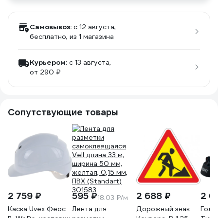
Самовывоз:
c 12 августа,
бесплатно
, из 1 магазина
Курьером:
c 13 августа,
от 290 ₽
Сопутствующие товары
2 759 ₽
595 ₽
2 688 ₽
2 6
18.03 ₽/м
Каска Uvex Феос
Лента для
Дорожный знак
Голо