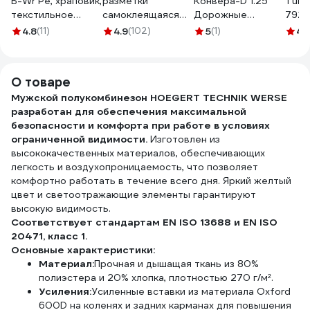
B-Wr Pe, храповик,
разметки
Конвера-D 1.25
Turb
текстильное
самоклеящаяся
Дорожные
7927
оголовье, белая
Vell длина 33 м,
работы пл. тип "А",
4.8
(11)
4.9
(102)
5
(1)
4.
9772030
ширина 50 мм,
II т/р (А 900мм)
желтая, 0,15 мм,
00-00003485
ПВХ (Standart)
О товаре
301583
Мужской полукомбинезон HOEGERT TECHNIK WERSE
разработан для обеспечения максимальной
безопасности и комфорта при работе в условиях
ограниченной видимости.
Изготовлен из
высококачественных материалов, обеспечивающих
легкость и воздухопроницаемость, что позволяет
комфортно работать в течение всего дня. Яркий желтый
цвет и светоотражающие элементы гарантируют
высокую видимость.
Соответствует стандартам EN ISO 13688 и EN ISO
20471, класс 1.
Основные характеристики:
Материал:
Прочная и дышащая ткань из 80%
полиэстера и 20% хлопка, плотностью 270 г/м².
Усиления:
Усиленные вставки из материала Oxford
600D на коленях и задних карманах для повышения