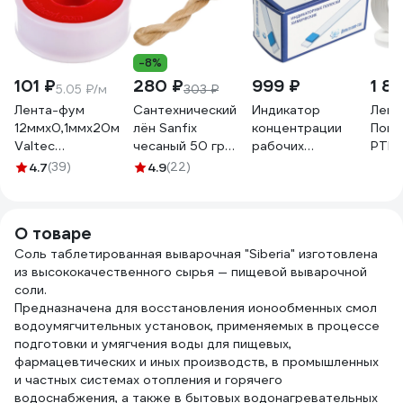
-8%
101 ₽
280 ₽
999 ₽
1 8
5.05 ₽/м
303 ₽
Лента-фум
Сантехнический
Индикатор
Лен
12ммх0,1ммх20м
лён Sanfix
концентрации
Пово
Valtec
чесаный 50 гр
рабочих
РТИ 
VT.PTFE.0.121020
40727
растворов ООО
0,1x
4.7
(39)
4.9
(22)
74786
"Базовая
1388
Дезинфекция"
4680
Элдез-ИН, 100
О товаре
штук в упаковке
Соль таблетированная выварочная "Siberia" изготовлена
ИНД27
из высококачественного сырья — пищевой выварочной
соли.
Предназначена для восстановления ионообменных смол
водоумягчительных установок, применяемых в процессе
подготовки и умягчения воды для пищевых,
фармацевтических и иных производств, в промышленных
и частных системах отопления и горячего
водоснабжения, а также в бытовых водонагревательных