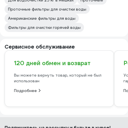
Для водоочистки 25 кг в мешках
Проточные
Проточные фильтры для очистки воды
Американские фильтры для воды
Фильтры для очистки горячей воды
Сервисное обслуживание
120 дней обмен и возврат
Р
Вы можете вернуть товар, который не был
Ус
использован
га
Подробнее
П
Подпишитесь
на рассылку
и будьте в курсе!