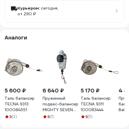
Курьером:
сегодня,
от 290 ₽
Аналоги
5 600 ₽
6 640 ₽
5 170 ₽
4 8
Таль балансир
Пружинный
Таль балансир
Пруж
TECNA 9313
подвес-балансир
TECNA 9311
бала
100084551
MIGHTY SEVEN
100083444
Bala
SP-104
груз
3
(2)
5
(1)
5
(5)
3-5 к
1.3 м