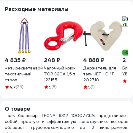
1005
Расходные материалы
-5%
4 835 ₽
248 ₽
4 888 ₽
2 6
Четырехветвевой
Чалочный крюк
Держатель для
Блок
текстильный
TOR 320А 1,5 т
тали JET HD 1T
YB-0
строп
123155
202710
5
(
ТамбовТехСнаб
4.7
(25)
5
(8)
5
(1)
4СТ, 2.5 т, 1.5 м
7930124365705
О товаре
Таль балансир TECNA 9312 100077324 представляет
собой простую и эффективную конструкцию, которая
обладает грузоподъемностью до 2 килограммов.