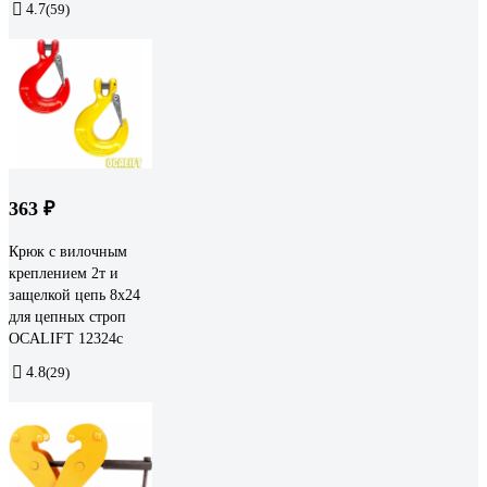
4.7
(59)
363 ₽
Крюк с вилочным
креплением 2т и
защелкой цепь 8х24
для цепных строп
OCALIFT 12324c
4.8
(29)