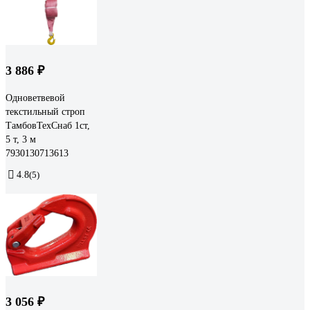
3 886 ₽
Одноветвевой
текстильный строп
ТамбовТехСнаб 1ст,
5 т, 3 м
7930130713613
4.8
(5)
3 056 ₽