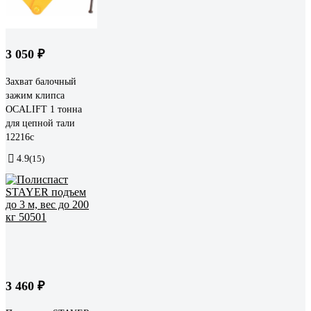
3 050 ₽
Захват балочный
зажим клипса
OCALIFT 1 тонна
для цепной тали
12216c
4.9
(15)
3 460 ₽