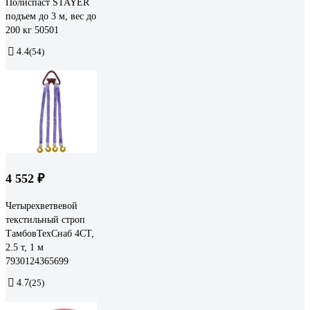
Полиспаст STAYER
подъем до 3 м, вес до
200 кг 50501
4.4
(54)
4 552 ₽
Четырехветвевой
текстильный строп
ТамбовТехСнаб 4СТ,
2.5 т, 1 м
7930124365699
4.7
(25)