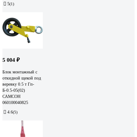
5
(1)
5 004 ₽
Блок монтажный с
откидной щекой под
веревку 0.5 т Гп-
Б-0.5-05(02)
САМСОН
060100040825
4.6
(5)