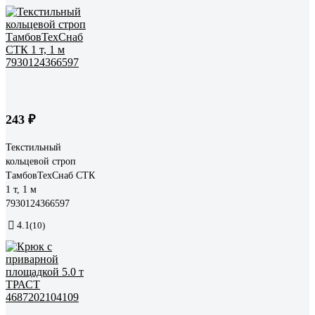
243 ₽
Текстильный
кольцевой строп
ТамбовТехСнаб СТК
1 т, 1 м
7930124366597
4.1
(10)