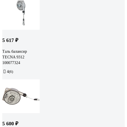
5 617 ₽
Таль балансир
TECNA 9312
100077324
4
(6)
5 600 ₽