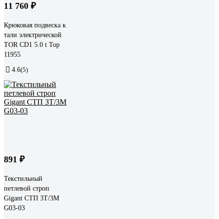
11 760 ₽
Крюковая подвеска к
тали электрической
TOR CD1 5.0 t Тор
11955
4.6
(5)
891 ₽
Текстильный
петлевой строп
Gigant СТП 3Т/3М
G03-03