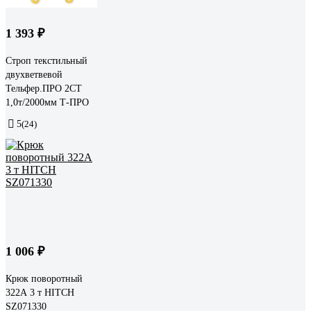
1 393 ₽
Строп текстильный
двухветвевой
Тельфер.ПРО 2СТ
1,0т/2000мм Т-ПРО
5
(24)
1 006 ₽
Крюк поворотный
322А 3 т HITCH
SZ071330