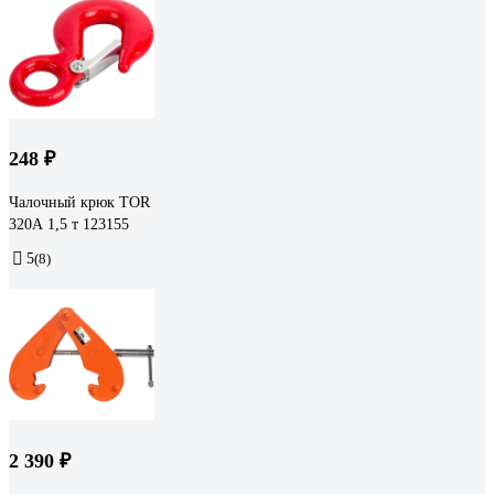
248 ₽
Чалочный крюк TOR
320А 1,5 т 123155
5
(8)
2 390 ₽