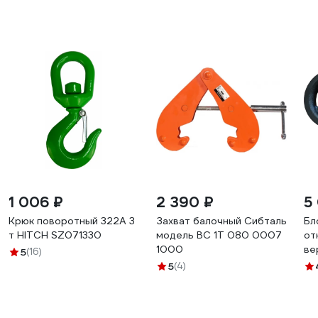
1 006 ₽
2 390 ₽
5
Крюк поворотный 322А 3
Захват балочный Сибталь
Бл
т HITCH SZ071330
модель BC 1Т 080 0007
от
1000
ве
5
(16)
05
5
(4)
06