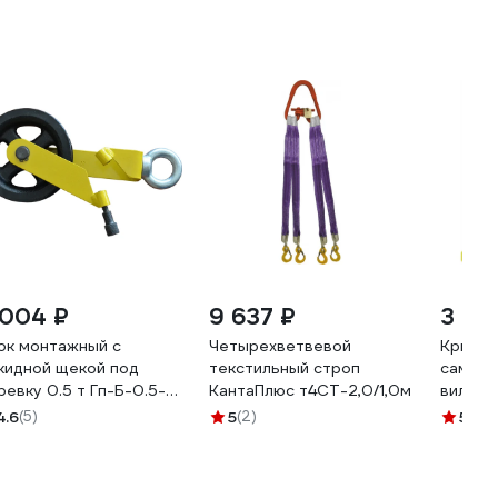
 004 ₽
9 637 ₽
3 42
ок монтажный с
Четырехветвевой
Крюк
кидной щекой под
текстильный строп
самоза
ревку 0.5 т Гп-Б-0.5-
КантаПлюс т4СТ-2,0/1,0м
вилочн
(02) САМСОН
5,3т д
4.6
(5)
5
(2)
5
(57)
0100040825
OCALIF