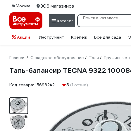
306 магазинов
Москва
Каталог
Акции
Инструмент
Крепеж
Всё для сада
Э
Главная
Складское оборудование
Тали
Пружинные т
/
/
/
Таль-балансир TECNA 9322 1000
Код товара:
15698242
5
(1 отзыв)