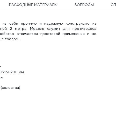
РАСХОДНЫЕ МАТЕРИАЛЫ
ВОПРОСЫ
СП
т из себя прочную и надежную конструкцию из
иной 2 метра. Модель служит для противовеса
ройство отличается простотой применения и не
 с тросом.
м
г
0х160х90 мм
 кг
м
т(холостая)