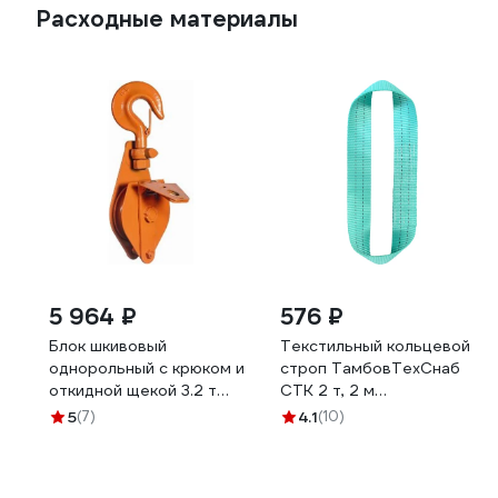
Расходные материалы
5 964 ₽
576 ₽
Блок шкивовый
Текстильный кольцевой
однорольный с крюком и
строп ТамбовТехСнаб
откидной щекой 3.2 т
СТК 2 т, 2 м
Сибталь 050 3000
7930124366696
5
(7)
4.1
(10)
4000 010 0008 0032