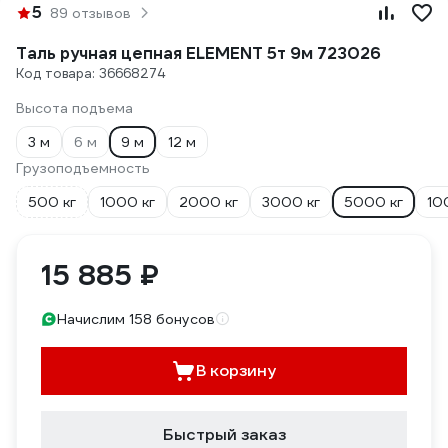
5
89 отзывов
Таль ручная цепная ELEMENT 5т 9м 723026
Код товара: 36668274
Высота подъема
3 м
6 м
9 м
12 м
Грузоподъемность
500 кг
1000 кг
2000 кг
3000 кг
5000 кг
10
15 885 ₽
Начислим 158 бонусов
В корзину
Быстрый заказ