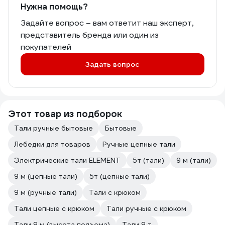
Нужна помощь?
Задайте вопрос – вам ответит наш эксперт,
представитель бренда или один из
покупателей
Задать вопрос
Этот товар из подборок
Тали ручные бытовые
Бытовые
Лебедки для товаров
Ручные цепные тали
Электрические тали ELEMENT
5т (тали)
9 м (тали)
9 м (цепные тали)
5т (цепные тали)
9 м (ручные тали)
Тали с крюком
Тали цепные с крюком
Тали ручные с крюком
Тали 9 м (высота подъема)
Тали 9 т