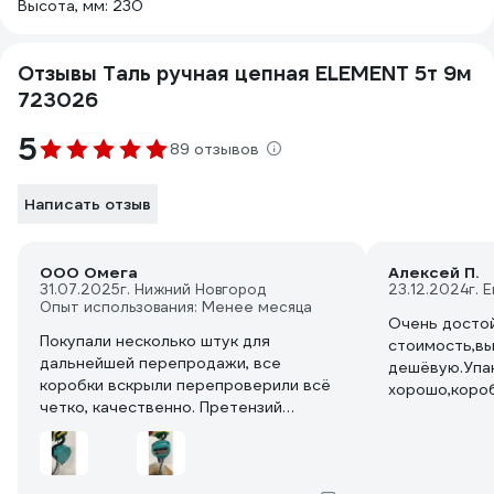
Высота, мм: 230
Отзывы Таль ручная цепная ELEMENT 5т 9м
723026
5
89 отзывов
Написать отзыв
ООО Омега
Алексей П.
31.07.2025
г. Нижний Новгород
23.12.2024
г. 
Опыт использования: Менее месяца
Очень достой
Покупали несколько штук для
стоимость,в
дальнейшей перепродажи, все
дешёвую.Упа
коробки вскрыли перепроверили всё
хорошо,коро
четко, качественно. Претензий
укутана плот
никаких.
подробная,да
есть.Таль ра
заедает,внут