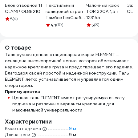
Блок отводной 1Т
Текстильный
Чалочный крюк
Зажи
OLYMP OL88210
кольцевой строп
TOR 320А 1,5 т
OLYM
ТамбовТехСнаб
123155
5
(4)
СТК 2 т, 2 м
4.1
(10)
5
(8)
7930124366696
О товаре
Таль ручная цепная стационарная марки ELEMENT –
оснащена высокопрочной цепью, которая обеспечивает
надежное крепление груза и предотвращает его падение.
Благодаря своей простой и надежной конструкции, Таль
ELEMENT легко устанавливается и управляется одним
оператором.
Преимущества
Цепная таль ELEMENT имеет регулируемую высоту
подъема и различные варианты крепления для
максимальной универсальности
Характеристики
Высота подъема
9 м
Длина цепи
9 м