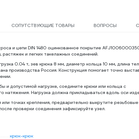
СОПУТСТВУЮЩИЕ ТОВАРЫ
ВОПРОСЫ
С
 троса и цепи DIN 1480 оцинкованное покрытие AFJ100600035
, растяжек и легких такелажных соединений.
грузка 0.04 т, зев крюка 8 мм, диаметр кольца 10 мм, длина те
трана производства Россия. Конструкция помогает точно выста
ении.
ы и допустимой нагрузке, соедините крюки или кольца с
о натяжения. Нагрузка должна прикладываться вдоль оси изде
и или точках крепления, предварительно выкрутите резьбовые
 после проверки соединения зафиксируйте узел.
крюк-крюк