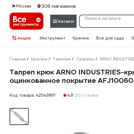
306 магазинов
Москва
Каталог
Акции
Инструмент
Крепеж
Всё для сада
Э
Главная
Крепёж
Такелаж
Талрепы
ARNO INDUSTRI
/
/
/
/
Талреп крюк ARNO INDUSTRIES-крю
оцинкованное покрытие AFJ1006
Код товара:
42543861
4.8
(32 отзыва)