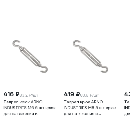
416 ₽
419 ₽
4
83.2 ₽/шт
83.8 ₽/шт
Талреп крюк ARNO
Талреп крюк ARNO
Та
INDUSTRIES М6 5 шт крюк
INDUSTRIES М6 5 шт крюк
IN
для натяжения и
для натяжения и
дл
регулировки тросов DIN
регулировки троса DIN
ст
1480 сталь оцинкованное
1480 сталь оцинкованное
14