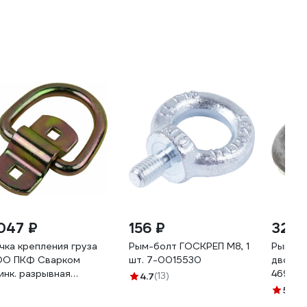
J100600031098
AFJ100600032N0Ф
AFJ10
 047 ₽
156 ₽
322 
чка крепления груза
Рым-болт ГОСКРЕП М8, 1
Рым-га
О ПКФ Сварком
шт. 7-0015530
двор М
инк. разрывная
46904
4.7
(13)
грузка 2500 кг (FC07)
5
(6)
15594