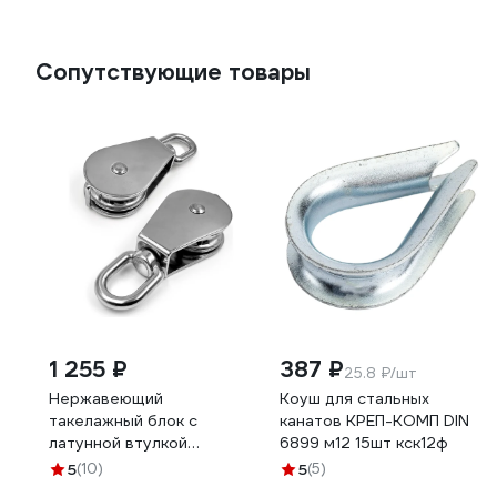
AFJ100600036D98
оцинкованная сталь
AFJ100600033N98
Сопутствующие товары
1 255 ₽
387 ₽
25.8 ₽/шт
Нержавеющий
Коуш для стальных
такелажный блок с
канатов КРЕП-КОМП DIN
латунной втулкой
6899 м12 15шт кск12ф
KREPFIELD 25 мм, art
5
(10)
5
(5)
8393, а2, 1 шт.