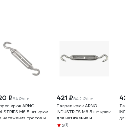
20 ₽
421 ₽
425 
84 ₽/шт
84.2 ₽/шт
лреп крюк ARNO
Талреп крюк ARNO
Талреп
DUSTRIES М6 5 шт крюк
INDUSTRIES М6 5 шт крюк
INDUST
я натяжения тросов и
для натяжения и
для на
альных канатов DIN
регулировки тросов DIN
цепей 
5
(1)
80 оцинкованная сталь
1480 сталь оцинкованный
оцинко