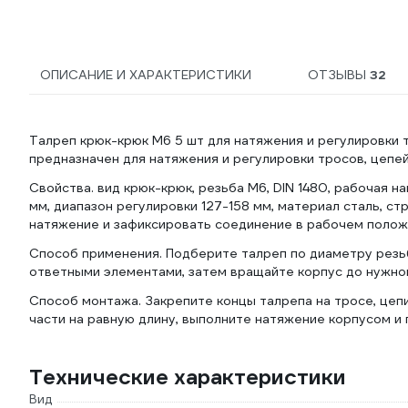
8393А2БЛОК25ММ-1
ОПИСАНИЕ И ХАРАКТЕРИСТИКИ
ОТЗЫВЫ
32
Талреп крюк-крюк М6 5 шт для натяжения и регулировки
предназначен для натяжения и регулировки тросов, цепей
Свойства. вид крюк-крюк, резьба М6, DIN 1480, рабочая на
мм, диапазон регулировки 127-158 мм, материал сталь, с
натяжение и зафиксировать соединение в рабочем полож
Способ применения. Подберите талреп по диаметру резьб
ответными элементами, затем вращайте корпус до нужног
Способ монтажа. Закрепите концы талрепа на тросе, цеп
части на равную длину, выполните натяжение корпусом и
Технические характеристики
Вид