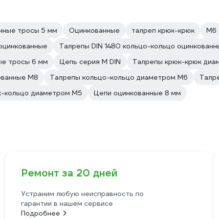
нные тросы 5 мм
Оцинкованные
талреп крюк-крюк
М6
 оцинкованные
Талрепы DIN 1480 кольцо-кольцо оцинкованн
е тросы 6 мм
Цепь серия М DIN
Талрепы крюк-крюк диа
ованные М8
Талрепы кольцо-кольцо диаметром М6
Талре
к-кольцо диаметром М5
Цепи оцинкованные 8 мм
Ремонт за 20 дней
Устраним любую неисправность по
гарантии в нашем сервисе
Подробнее