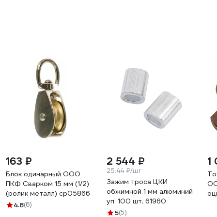
покрытие
покрытие
AF
AFJ100600030107
AFJ100600030198
163 ₽
2 544 ₽
1
25.44 ₽/шт
Блок одинарный ООО
То
Зажим троса ЦКИ
ПКФ Сварком 15 мм (1/2)
ОО
обжимной 1 мм алюминий
(ролик металл) cр05866
оц
уп. 100 шт. 61960
на
4.8
(6)
5
(5)
cр