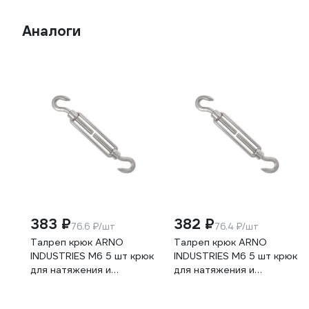
Аналоги
383 ₽
382 ₽
76.6 ₽/шт
76.4 ₽/шт
Талреп крюк ARNO
Талреп крюк ARNO
INDUSTRIES М6 5 шт крюк
INDUSTRIES М6 5 шт крюк
для натяжения и
для натяжения и
регулировки троса DIN
регулировки тросов и
1480 оцинкованная сталь
цепей DIN 1480