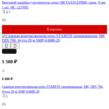
Винтовой карабин (соединитель цепи) МЕТАЛЛСЕРВИС цинк, 8 мм,
1 шт. МС 1237092
4.7
(3)
В корзину
-18%
5 508 ₽
6 680 ₽
Сварная короткозвенная цепь STARFIX оцинкованная, М8, DIN 766,
бухта 20 м SMP-63688-20
5
(5)