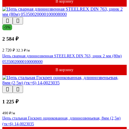
В корзину
-5%
2 584 ₽
2 720 ₽
32.3 ₽/м
Цепь сварная длиннозвенная STEELREX DIN 763, цинк 2 мм (80м)
05350020000100008000
В корзину
1 225 ₽
490 ₽/м
Цепь стальная Госкреп оцинкованная, длиннозвеньевая, 8мм (2,5м)
(тк=6) 14-0023035