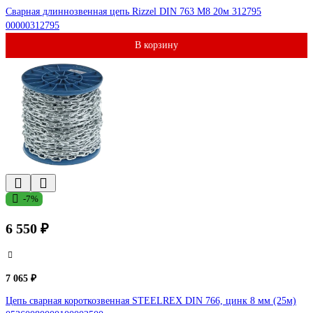
Сварная длиннозвенная цепь Rizzel DIN 763 М8 20м 312795
00000312795
В корзину
-7%
6 550 ₽
7 065 ₽
Цепь сварная короткозвенная STEELREX DIN 766, цинк 8 мм (25м)