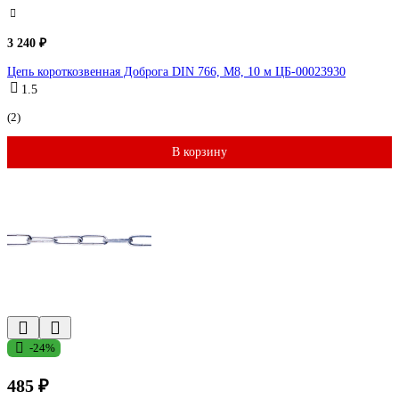
3 240 ₽
Цепь короткозвенная Доброга DIN 766, М8, 10 м ЦБ-00023930
1.5
(2)
В корзину
-24%
485 ₽