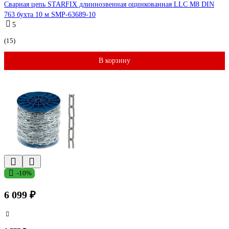
Сварная цепь STARFIX длиннозвенная оцинкованная LLC М8 DIN
763 бухта 10 м SMP-63689-10
5
(15)
В корзину
-10%
6 099 ₽