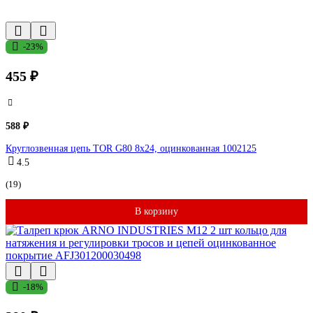
-23%
455 ₽
588 ₽
Круглозвенная цепь TOR G80 8х24, оцинкованная 1002125
4.5
(19)
В корзину
-18%