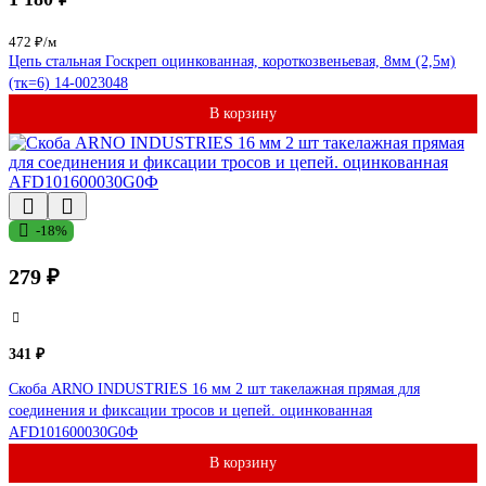
472 ₽/м
Цепь стальная Госкреп оцинкованная, короткозвеньевая, 8мм (2,5м)
(тк=6) 14-0023048
В корзину
-18%
279 ₽
341 ₽
Скоба ARNO INDUSTRIES 16 мм 2 шт такелажная прямая для
соединения и фиксации тросов и цепей. оцинкованная
AFD101600030G0Ф
В корзину