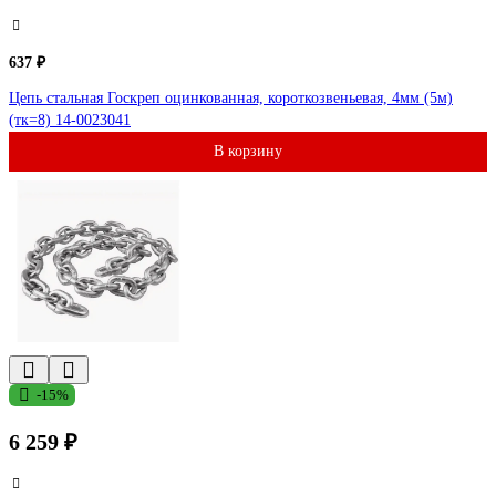
637 ₽
Цепь стальная Госкреп оцинкованная, короткозвеньевая, 4мм (5м)
(тк=8) 14-0023041
В корзину
-15%
6 259 ₽