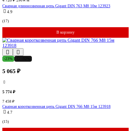
4 728 ₽
296 ₽/м
Сварная длиннозвенная цепь Gigant DIN 763 M8 10м 123923
4.9
(17)
В корзину
-23%
-32%
5 065 ₽
5 774 ₽
7 458 ₽
Сварная короткозвенная цепь Gigant DIN 766 M8 15м 123918
4.7
(15)