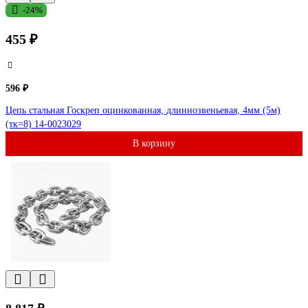
-24%
455 ₽
596 ₽
Цепь стальная Госкреп оцинкованная, длиннозвеньевая, 4мм (5м)
(тк=8) 14-0023029
В корзину