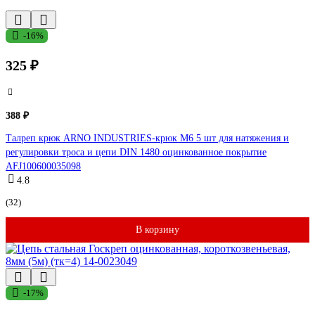
-16%
325 ₽
388 ₽
Талреп крюк ARNO INDUSTRIES-крюк М6 5 шт для натяжения и
регулировки троса и цепи DIN 1480 оцинкованное покрытие
AFJ100600035098
4.8
(32)
В корзину
-17%