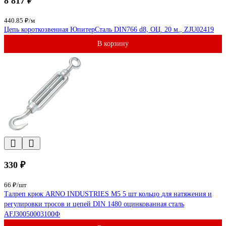
8 817 ₽
440.85 ₽/м
Цепь короткозвенная ЮпитерСталь DIN766 d8, ОЦ. 20 м., ZJU02419
В корзину
330 ₽
66 ₽/шт
Талреп крюк ARNO INDUSTRIES М5 5 шт кольцо для натяжения и
регулировки тросов и цепей DIN 1480 оцинкованная сталь
AFJ30050003100Ф