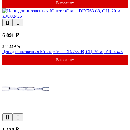
В корзину
6 891 ₽
344.55 ₽/м
Цепь длиннозвенная ЮпитерСталь DIN763 d8, ОЦ. 20 м., ZJU02425
В корзину
1 180 ₽