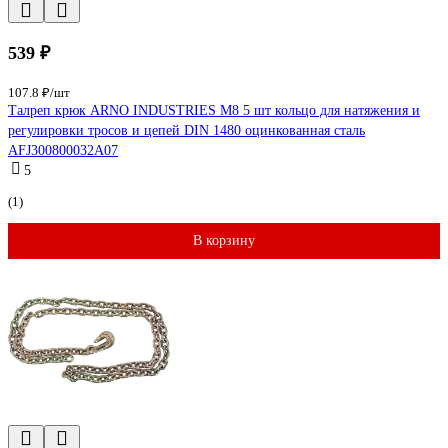
539 ₽
107.8 ₽/шт
Талреп крюк ARNO INDUSTRIES М8 5 шт кольцо для натяжения и
регулировки тросов и цепей DIN 1480 оцинкованная сталь
AFJ300800032A07
5
(1)
В корзину