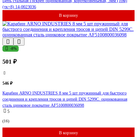
Цепь стальная Госкреп оцинкованная, короткозвеньевая, 3мм (10м)
(тк=8) 14-0023036
В корзину
-8%
501 ₽
546 ₽
Карабин ARNO INDUSTRIES 8 мм 5 шт пружинный для быстрого
соединения и крепления тросов и цепей DIN 5299C. оцинкованная
сталь цинковое покрытие AF5100800036098
5
(16)
В корзину