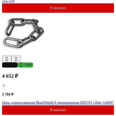
1227110
В корзину
-20%
-12%
4 652 ₽
5 784 ₽
Цепь длиннозвенная BlackWeldd 8 оцинкованная DIN763 (20м) 144997
В корзину