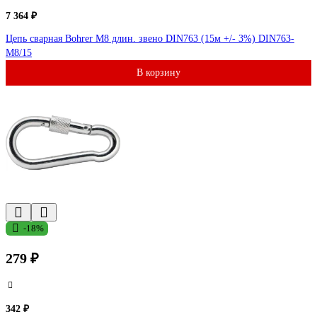
7 364 ₽
Цепь сварная Bohrer М8 длин. звено DIN763 (15м +/- 3%) DIN763-
М8/15
В корзину
-18%
279 ₽
342 ₽