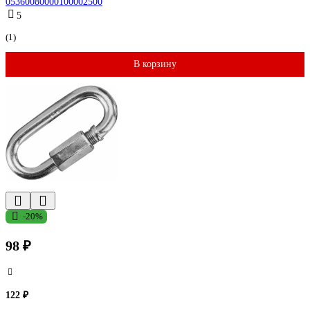
05360080000100002500
5
(1)
В корзину
-20%
98 ₽
122 ₽