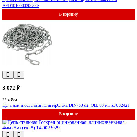
AFD101000030G0Ф
В корзину
3 072 ₽
38.4 ₽/м
Цепь длиннозвенная ЮпитерСталь DIN763 d2, ОЦ. 80 м., ZJU02421
В корзину