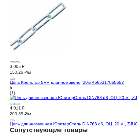
3 005 ₽
150.25 ₽/м
Цепь Крепстор 5мм длинное звено, 20м 4665317065652
5
(1)
4 011 ₽
200.55 ₽/м
Цепь длиннозвенная ЮпитерСталь DIN763 d6, ОЦ. 20 м., ZJU
Сопутствующие товары