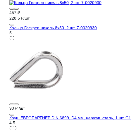
457 ₽
228.5 ₽/шт
Кольцо Госкреп никель 8х50, 2 шт. 7-0020930
5
(1)
90 ₽
/шт
Коуш ЕВРОПАРТНЕР DIN 6899, D4 мм, нержав. сталь, 1 шт. G1
4.5
(11)