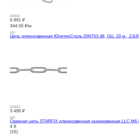
6 891 ₽
344.55 ₽/м
Цепь длиннозвенная ЮпитерСталь DIN763 d8, ОЦ. 20 м., ZJU
3 490 ₽
Сварная цепь STARFIX длиннозвенная оцинкованная LLC М6 
4.9
(15)