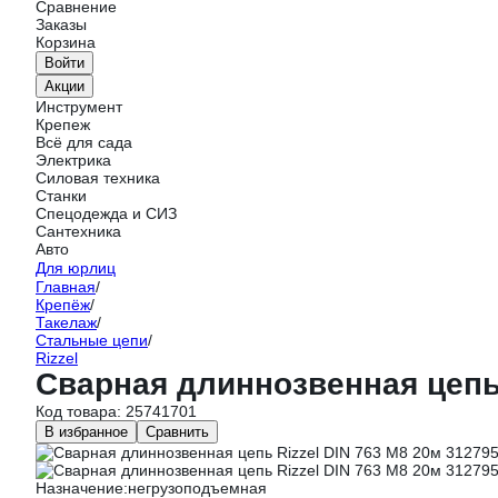
Сравнение
Заказы
Корзина
Войти
Акции
Инструмент
Крепеж
Всё для сада
Электрика
Силовая техника
Станки
Спецодежда и СИЗ
Сантехника
Авто
Для юрлиц
Главная
/
Крепёж
/
Такелаж
/
Стальные цепи
/
Rizzel
Сварная длиннозвенная цепь 
Код товара:
25741701
В избранное
Сравнить
Назначение:
негрузоподъемная