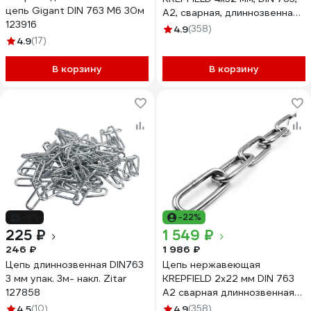
цепь Gigant DIN 763 M6 30м
А2, сварная, длиннозвенная,
123916
1 м 763А2ЦЕПЬ4ММ-1
4.9
(358)
4.9
(17)
В корзину
В корзину
-9%
-22%
225 ₽
1 549 ₽
246 ₽
1 986 ₽
Цепь длиннозвенная DIN763
Цепь нержавеющая
3 мм упак. 3м- накл. Zitar
KREPFIELD 2x22 мм DIN 763
127858
А2 сварная длиннозвенная
10 метров
4.5
(10)
4.9
(358)