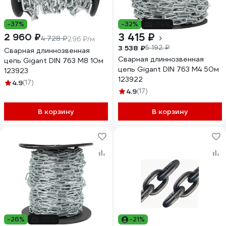
-37%
-32%
-34%
3 415 ₽
2 960 ₽
4 728 ₽
296 ₽/м
3 538 ₽
5 192 ₽
Сварная длиннозвенная
Сварная длиннозвенная
цепь Gigant DIN 763 M8 10м
цепь Gigant DIN 763 M4 50м
123923
123922
4.9
(17)
4.9
(17)
В корзину
В корзину
-26%
-28%
-21%