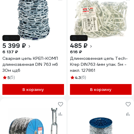
-12%
-21%
5 399 ₽
485 ₽
6 137 ₽
616 ₽
Сварная цепь КРЕП-КОМП
Длиннозвенная цепь Tech-
длиннозвенная DIN 763 м6
Krep DIN763 4мм упак. 5м -
30м цд6
накл. 127861
5
(5)
4.3
(6)
В корзину
В корзину