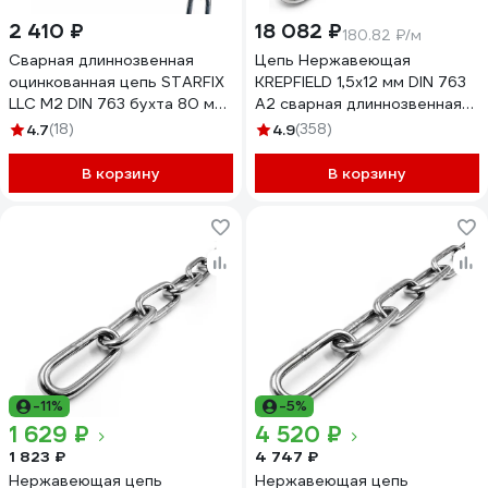
2 410 ₽
18 082 ₽
180.82 ₽/м
Сварная длиннозвенная
Цепь Нержавеющая
оцинкованная цепь STARFIX
KREPFIELD 1,5х12 мм DIN 763
LLC М2 DIN 763 бухта 80 м
А2 сварная длиннозвенная
SMP-42314-80
100 метров
4.7
(18)
4.9
(358)
763А2ЦЕПЬ1,5ММ-100
В корзину
В корзину
-11%
-5%
1 629 ₽
4 520 ₽
1 823 ₽
4 747 ₽
Нержавеющая цепь
Нержавеющая цепь