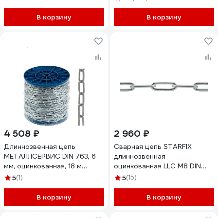
В корзину
В корзину
4 508 ₽
2 960 ₽
Длиннозвенная цепь
Сварная цепь STARFIX
МЕТАЛЛСЕРВИС DIN 763, 6
длиннозвенная
мм, оцинкованная, 18 м
оцинкованная LLC М8 DIN
1227109
763 бухта 10 м SMP-63689-
5
(1)
5
(15)
10
В корзину
В корзину