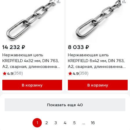
14 232 ₽
8 033 ₽
Нержавеющая цепь
Нержавеющая цепь
KREPFIELD 4x32 мм, DIN 763,
KREPFIELD 6x42 мм, DIN 763,
А2, сварная, длиннозвенная,
А2, сварная, длиннозвенная,
20 м 763А2ЦЕПЬ4ММ-20
5 м 763А2ЦЕПЬ6ММ-5
4.9
(358)
4.9
(358)
В корзину
В корзину
Показать еще 40
1
2
3
4
5
...
16