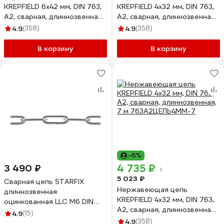
KREPFIELD 6x42 мм, DIN 763,
KREPFIELD 4x32 мм, DIN 763,
А2, сварная, длиннозвенная,
А2, сварная, длиннозвенная,
1 м 763А2ЦЕПЬ6ММ-1
6 м 763А2ЦЕПЬ4ММ-6
4.9
(358)
4.9
(358)
В корзину
В корзину
-6%
4 735 ₽
3 490 ₽
5 023 ₽
Сварная цепь STARFIX
Нержавеющая цепь
длиннозвенная
KREPFIELD 4x32 мм, DIN 763,
оцинкованная LLC М6 DIN
А2, сварная, длиннозвенная,
763 бухта 20 м SMP-42318-
4.9
(15)
7 м 763А2ЦЕПЬ4ММ-7
20
4.9
(358)