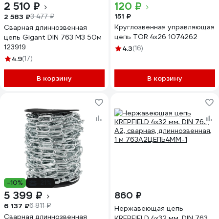
2 510 ₽
120 ₽
151 ₽
2 583 ₽
3 477 ₽
Круглозвенная управляющая
Сварная длиннозвенная
цепь TOR 4x26 1074262
цепь Gigant DIN 763 M3 50м
123919
4.3
(16)
4.9
(17)
В корзину
В корзину
-10%
-21%
5 399 ₽
860 ₽
6 137 ₽
6 811 ₽
Нержавеющая цепь
Сварная длиннозвенная
KREPFIELD 4x32 мм, DIN 763,