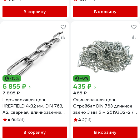
763А2ЦЕПЬ2ММ-10
В корзину
В корзину
-13%
-6%
6 855 ₽
435 ₽
7 895 ₽
465 ₽
Нержавеющая цепь
Оцинкованная цепь
KREPFIELD 4x32 мм, DIN 763,
Стройбат DIN 763 длинное
А2, сварная, длиннозвенная,
звено 3 мм 5 м 2519302-2 /
10 м 763А2ЦЕПЬ4ММ-10
261620
4.9
(358)
4.2
(13)
В корзину
В корзину