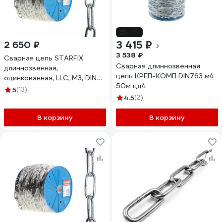
-3%
3 415 ₽
2 650 ₽
3 538 ₽
Сварная цепь STARFIX
Сварная длиннозвенная
длиннозвенная,
цепь КРЕП-КОМП DIN763 м4
оцинкованная, LLC, М3, DIN
50м цд4
763, бухта 60 м SMP-42315-
5
(13)
60
4.5
(2)
В корзину
В корзину