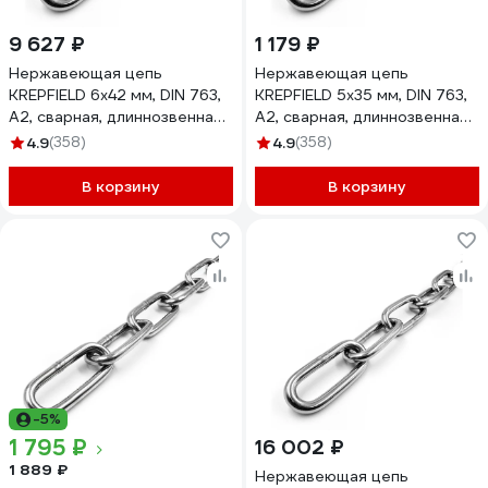
9 627 ₽
1 179 ₽
Нержавеющая цепь
Нержавеющая цепь
KREPFIELD 6x42 мм, DIN 763,
KREPFIELD 5x35 мм, DIN 763,
А2, сварная, длиннозвенная,
А2, сварная, длиннозвенная,
6 м 763А2ЦЕПЬ6ММ-6
1 м 763А2ЦЕПЬ5ММ-1
4.9
(358)
4.9
(358)
В корзину
В корзину
-5%
1 795 ₽
16 002 ₽
1 889 ₽
Нержавеющая цепь