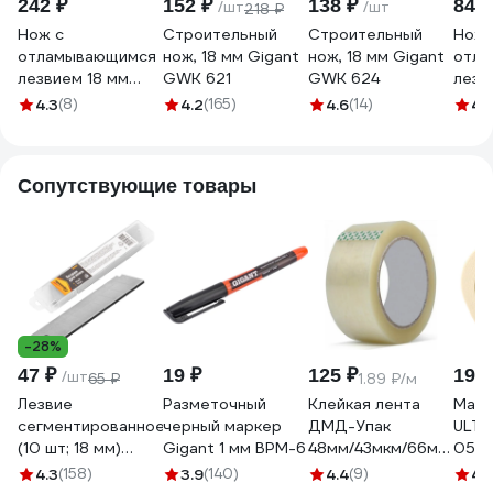
242 ₽
152 ₽
138 ₽
845 
/шт
/шт
218 ₽
Нож с
Строительный
Строительный
Нож 
отламывающимся
нож, 18 мм Gigant
нож, 18 мм Gigant
отла
лезвием 18 мм
GWK 621
GWK 624
лезв
TOPEX 17B428
мм, 
4.3
(8)
4.2
(165)
4.6
(14)
4.
17B1
Сопутствующие товары
-28%
47 ₽
19 ₽
125 ₽
199 
/шт
65 ₽
1.89 ₽/м
Лезвие
Разметочный
Клейкая лента
Маля
сегментированное
черный маркер
ДМД-Упак
ULTI
(10 шт; 18 мм)
Gigant 1 мм BPM-6
48мм/43мкм/66м
050 
SPARTA 78969
2017115
4.3
(158)
3.9
(140)
4.4
(9)
4.