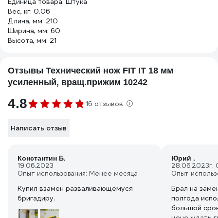
Единица товара: Штука
Вес, кг: 0.06
Длина, мм: 210
Ширина, мм: 60
Высота, мм: 21
Отзывы Технический нож FIT IT 18 мм
усиленный, вращ.прижим 10242
4.8
16 отзывов
Написать отзыв
Константин Б.
Юрий .
19.06.2023
28.06.2023
г.
Опыт использования: Менее месяца
Опыт использ
Купил взамен разваливающемуся
Брал на замену 
бригадиру.
полгода испо
большой срок
цене ждать г