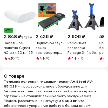
-9%
2 848 ₽
2 426 ₽
2 606 ₽
581
3 137 ₽
Вафельное
Подкатной стул-
Ремонтная
Прот
полотно Gigant
лежак
подставка
башм
40 см х 50 м, 125
трансформер
Forsage 3т.(набор
рези
г/м2 GVL-200
Forsland на 6-ти
2шт.) F-
комп
4.5
(22)
4.9
(11)
4.9
(20)
4.
колесах
T43002C(57198)
Sona
11412(59687)
О товаре
Тележка колесная гидравлическая AV Steel AV-
951028
— профессиональное оборудование для
безопасной транспортировки автомобилей в сервисах,
гаражах и на станциях технического обслуживания.
Модель рассчитана на нагрузку
до 680 кг
, что
обеспечивает уверенную работу с большинством