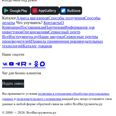
всегда была под рукой
Каталог
Адреса магазинов
Способы получения
Способы
оплаты
Что улучшить?
Контакты
О
Компании
Поставщикам
Партнерам
Информация для
инвесторов
Организациям
Сервисный центр
ВсеИнструменты.ру
Наши закупки
Сервисные центры
производителей
Правила применения рекомендательных
технологий
Каталог товаров
Наши соцсети
Чат для бизнес-клиентов
Подать заявку
Вы принимаете условия
политики в отношении обработки персональных
данных
и
пользовательского соглашения
каждый раз, когда оставляете свои
данные в любой форме обратной связи на сайте ВсеИнструменты.ру
© 2006 — 2026. ВсеИнструменты.ру