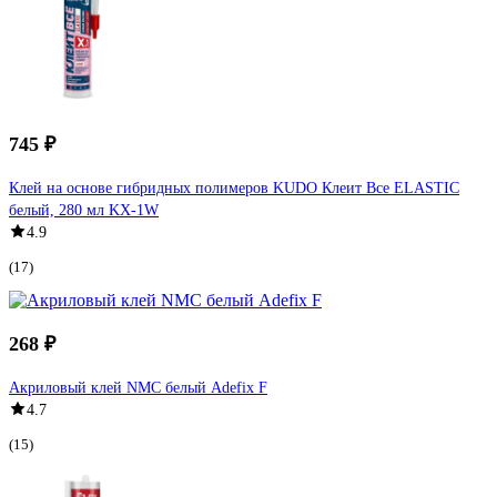
745 ₽
Клей на основе гибридных полимеров KUDO Клеит Все ELASTIС
белый, 280 мл KX-1W
4.9
(17)
268 ₽
Акриловый клей NMC белый Adefix F
4.7
(15)