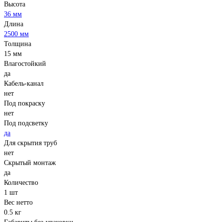
Высота
36 мм
Длина
2500 мм
Толщина
15 мм
Влагостойкий
да
Кабель-канал
нет
Под покраску
нет
Под подсветку
да
Для скрытия труб
нет
Скрытый монтаж
да
Количество
1 шт
Вес нетто
0.5 кг