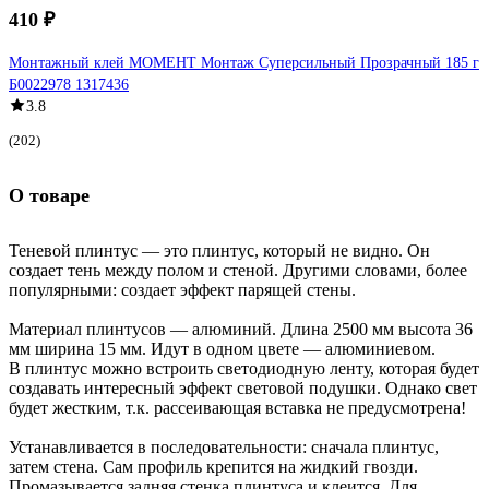
410 ₽
Монтажный клей МОМЕНТ Монтаж Суперсильный Прозрачный 185 г
Б0022978 1317436
3.8
(202)
О товаре
Теневой плинтус — это плинтус, который не видно. Он
создает тень между полом и стеной. Другими словами, более
популярными: создает эффект парящей стены.
Материал плинтусов — алюминий. Длина 2500 мм высота 36
мм ширина 15 мм. Идут в одном цвете — алюминиевом.
В плинтус можно встроить светодиодную ленту, которая будет
создавать интересный эффект световой подушки. Однако свет
будет жестким, т.к. рассеивающая вставка не предусмотрена!
Устанавливается в последовательности: сначала плинтус,
затем стена. Сам профиль крепится на жидкий гвозди.
Промазывается задняя стенка плинтуса и клеится. Для