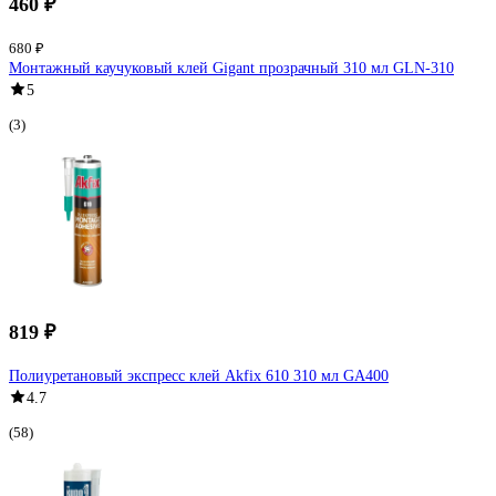
460 ₽
680 ₽
Монтажный каучуковый клей Gigant прозрачный 310 мл GLN-310
5
(3)
819 ₽
Полиуретановый экспресс клей Akfix 610 310 мл GA400
4.7
(58)