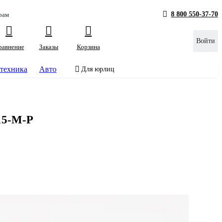
8 800 550-37-70
рам
Войти
равнение
Заказы
Корзина
техника
Авто
Для юрлиц
15-M-P