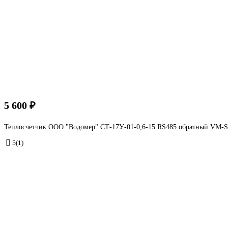
5 600 ₽
Теплосчетчик ООО "Водомер" СТ-17У-01-0,6-15 RS485 обратный VM-
5
(1)