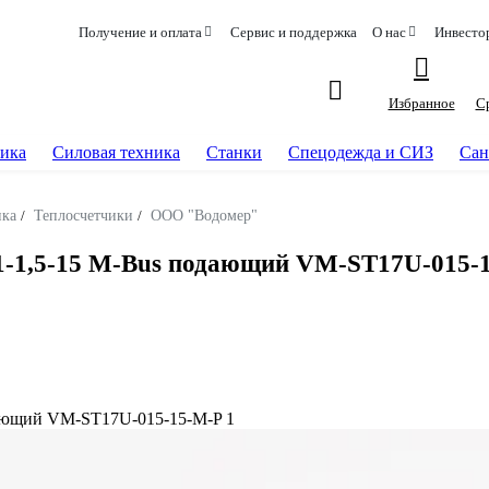
Получение и оплата
Сервис и поддержка
О нас
Инвесто
Избранное
С
ика
Силовая техника
Станки
Спецодежда и СИЗ
Сан
ика
/
Теплосчетчики
/
ООО "Водомер"
1-1,5-15 M-Bus подающий VM-ST17U-015-