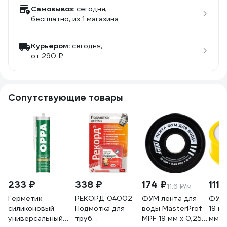
Самовывоз:
сегодня,
бесплатно
, из 1 магазина
Курьером:
сегодня,
от 290 ₽
Сопутствующие товары
233 ₽
338 ₽
174 ₽
111 
11.6 ₽/м
Герметик
РЕКОРД 04002
ФУМ лента для
ФУМ 
силиконовый
Подмотка для
воды MasterProf
19 мм
универсальный
труб
MPF 19 мм x 0,25
мм 9