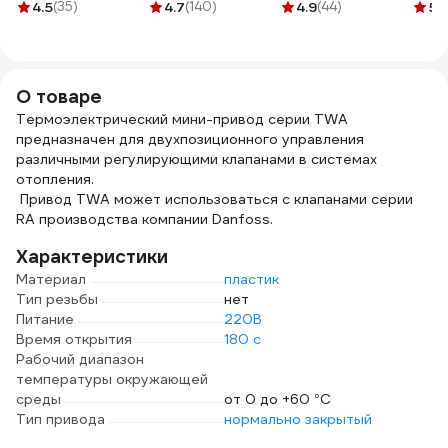
OPPA U
СантехМастер ""
мм x 15 м,
4.5
(35)
4.7
(140)
4.9
(44)
5
(
бесцветный,
50 м, блистер
профессиональная
260мл,
4630009040026
ИС.131432
HOCU260BC
О товаре
Термоэлектрический мини-привод серии TWA
предназначен для двухпозиционного управления
различными регулирующими клапанами в системах
отопления.
Привод TWA может использоваться с клапанами серии
RA производства компании Danfoss.
Характеристики
Материал
пластик
Тип резьбы
нет
Питание
220В
Время открытия
180 с
Рабочий диапазон
температуры окружающей
среды
от 0 до +60 °С
Тип привода
нормально закрытый