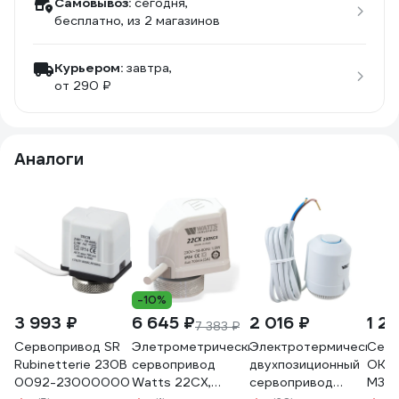
Самовывоз:
сегодня,
бесплатно
, из 2 магазинов
Курьером:
завтра,
от 290 ₽
Аналоги
-10%
3 993 ₽
6 645 ₽
2 016 ₽
1 2
7 383 ₽
Сервопривод SR
Элетрометрический
Электротермический
Серв
Rubinetterie 230В
сервопривод
двухпозиционный
OKSE
0092-23000000
Watts 22СХ,
сервопривод
M30x1