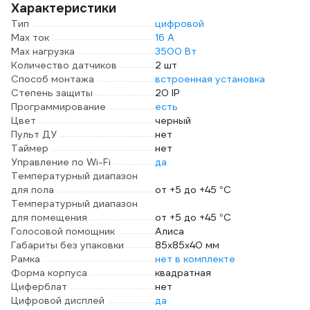
Характеристики
Тип
цифровой
Max ток
16 А
Max нагрузка
3500 Вт
Количество датчиков
2 шт
Способ монтажа
встроенная установка
Степень защиты
20 IP
Программирование
есть
Цвет
черный
Пульт ДУ
нет
Таймер
нет
Управление по Wi-Fi
да
Температурный диапазон
для пола
от +5 до +45 °С
Температурный диапазон
для помещения
от +5 до +45 °С
Голосовой помощник
Алиса
Габариты без упаковки
85х85х40 мм
Рамка
нет в комплекте
Форма корпуса
квадратная
Циферблат
нет
Цифровой дисплей
да