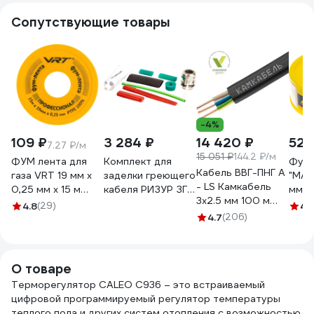
Сопутствующие товары
-4%
109 ₽
3 284 ₽
14 420 ₽
52 
7.27 ₽/м
15 051 ₽
144.2 ₽/м
ФУМ лента для
Комплект для
Фумл
Кабель ВВГ-ПНГ А
газа VRT 19 мм х
заделки греющего
"MAS
- LS Камкабель
0,25 мм х 15 м
кабеля РИЗУР ЗГК
ммх1
3x2.5 мм 100 м
530756
4604450000144
Stay
4.8
(29)
4.
ГОСТ
4.7
(206)
040
1157К30HG00070А01
О товаре
Терморегулятор CALEO С936 – это встраиваемый
цифровой программируемый регулятор температуры
теплого пола и других систем отопления с возможностью