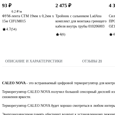
93 ₽
2 475 ₽
4 
6.2 ₽/м
ФУМ-лента СТМ 19мм х 0,2мм х
Тройник с сальником LadAna
Сил
15м CIFUM015
комплект для монтажа греющего
ПРО
кабеля внутрь трубы 010206003
OZ1
4.7
(54)
4
(6)
4
ОПИСАНИЕ И ХАРАКТЕРИСТИКИ
ОТЗЫВЫ
21
CALEO NOVA -
это встраиваемый цифровой терморегулятор для контр
Терморегулятор CALEO NOVA получил большой сенсорный дисплей из о
снижения яркости.
Терморегулятор CALEO NOVA будет хорошо смотреться в любом интерь
Энергонезависимая память обеспечит возврат к установленному режиму в