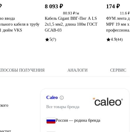
₽
8 093 ₽
174 ₽
80.93 ₽/м
11.6 ₽
во ввода
Кабель Gigant ВВГ-Пнг А LS
ФУМ лента для
ельного кабеля в трубу
2x1,5 мм2, длина 100м ГОСТ
MPF 19 мм x 0
-1 дюйм VKS
GCAB-03
профессионал
5
(7)
4.9
(44)
СПОСОБЫ ПОЛУЧЕНИЯ
АНАЛОГИ
СЕРВИС
Caleo
ского
Все товары бренда
Россия — родина бренда
вестит