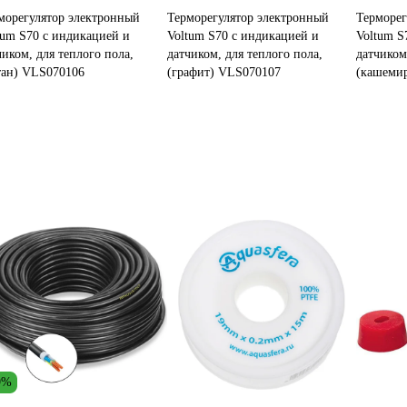
морегулятор электронный
Терморегулятор электронный
Терморег
tum S70 с индикацией и
Voltum S70 с индикацией и
Voltum S
чиком, для теплого пола,
датчиком, для теплого пола,
датчиком
тан) VLS070106
(графит) VLS070107
(кашеми
9%