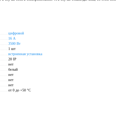
цифровой
16 А
3500 Вт
1 шт
встроенная установка
20 IP
нет
белый
нет
нет
нет
от 0 до +50 °С