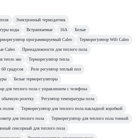
ателя
Электронный термодатчик
атуры воды
Встраиваемые
16А
Белые
рморегулятор программируемый Caleo
Терморегулятор Wifi Caleo
ые Caleo
Принадлежности для теплого пола
я тепло эко
Терморегулятор тепла
 60 градусов
Реле регулятор теплый пол
туры
Белые терморегуляторы
ор для теплого пола с управлением с телефона
в обычную розетку
Регулятор температуры пола
х полов
Терморегулятор для теплого пола накладной коробкой
ометр для теплого пола
Терморегулятор для теплого пола тонкий
янный сенсорный для теплого пола