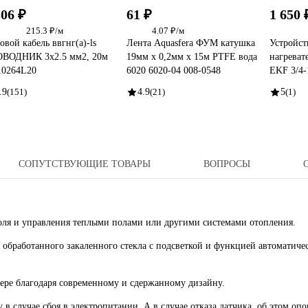
306 ₽
61 ₽
1 650 
215.3 ₽/м
4.07 ₽/м
овой кабель ввгнг(a)-ls
Лента Aquasfera ФУМ катушка
Устройст
ВОДНИК 3x2.5 мм2, 20м
19мм х 0,2мм х 15м PTFE вода
нагреват
0264L20
6020 6020-04 008-0548
EKF 3/4
.9
(151)
4.9
(21)
5
(1)
СОПУТСТВУЮЩИЕ ТОВАРЫ
ВОПРОСЫ
оля и управления теплыми полами или другими системами отопления.
бработанного закаленного стекла с подсветкой и функцией автоматиче
ере благодаря современному и сдержанному дизайну.
 случае сбоя в электропитании. А в случае отказа датчика, об этом опо