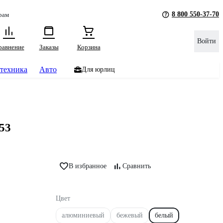
8 800 550-37-70
рам
Войти
равнение
Заказы
Корзина
техника
Авто
Для юрлиц
53
В избранное
Сравнить
Цвет
алюминиевый
бежевый
белый