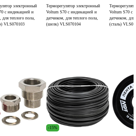
улятор электронный
Терморегулятор электронный
Терморегулят
70 с индикацией и
Voltum S70 с индикацией и
Voltum S70 с 
, для теплого пола,
датчиком, для теплого пола,
датчиком, для
р) VLS070103
(шелк) VLS070104
(сталь) VLS07
-15%