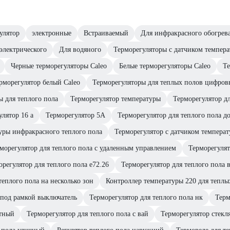
улятор
электронные
Встраиваемый
Для инфракрасного обогрев
электрического
Для водяного
Терморегуляторы с датчиком темпер
Черные терморегуляторы Caleo
Белые терморегуляторы Caleo
Те
рморегулятор белый Caleo
Терморегуляторы для теплых полов цифров
 для теплого пола
Терморегулятор температуры
Терморегулятор дл
улятор 16 а
Терморегулятор 5А
Терморегулятор для теплого пола до
уры инфракрасного теплого пола
Терморегулятор с датчиком темпера
морегулятор для теплого пола с удаленным управлением
Терморегулят
орегулятор для теплого пола е72.26
Терморегулятор для теплого пола 
теплого пола на несколько зон
Контроллер температуры 220 для теплы
 под рамкой выключатель
Терморегулятор для теплого пола нк
Терм
етный
Терморегулятор для теплого пола с вай
Терморегулятор стекл