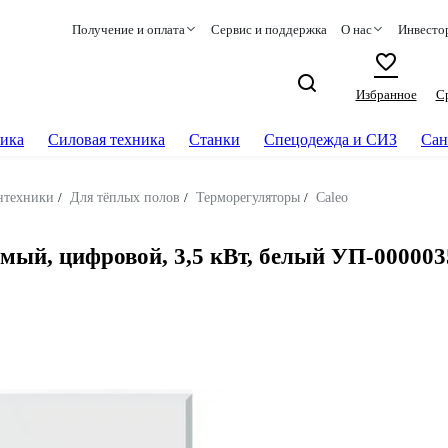
Получение и оплата
Сервис и поддержка
О нас
Инвесто
Избранное
С
ика
Силовая техника
Станки
Спецодежда и СИЗ
Сан
нтехники
/
Для тёплых полов
/
Терморегуляторы
/
Caleo
ый, цифровой, 3,5 кВт, белый УП-000003