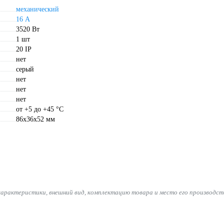
механический
16 А
3520 Вт
1 шт
20 IP
нет
серый
нет
нет
нет
от +5 до +45 °С
86х36х52 мм
характеристики, внешний вид, комплектацию товара и место его производст