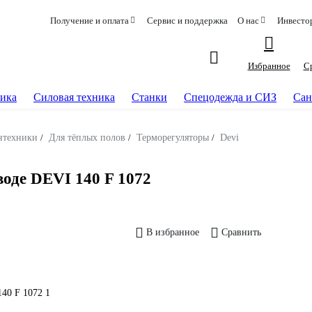
Получение и оплата
Сервис и поддержка
О нас
Инвесто
Избранное
С
ика
Силовая техника
Станки
Спецодежда и СИЗ
Сан
нтехники
/
Для тёплых полов
/
Терморегуляторы
/
Devi
воде DEVI 140 F 1072
В избранное
Сравнить