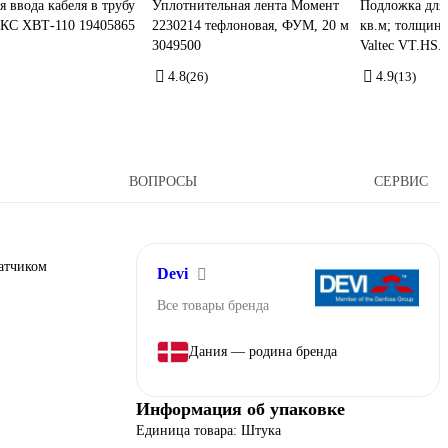
я ввода кабеля в трубу
Уплотнительная лента Момент
Подложка для 
С ХВТ-110 19405865
2230214 тефлоновая, ФУМ, 20 м
кв.м; толщина
3049500
Valtec VT.HS.
4.8
(26)
4.9
(13)
ВОПРОСЫ
СЕРВИС
датчиком
Devi
Все товары бренда
Дания — родина бренда
Информация об упаковке
Единица товара: Штука