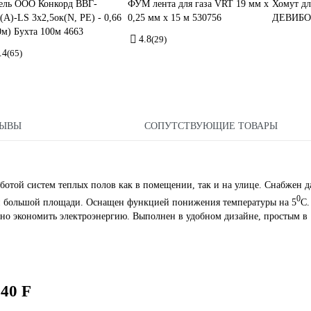
ель ООО Конкорд ВВГ-
ФУМ лента для газа VRT 19 мм х
Хомут дл
(А)-LS 3x2,5ок(N, PE) - 0,66
0,25 мм х 15 м 530756
ДЕВИБОК
0м) Бухта 100м 4663
4.8
(29)
.4
(65)
ЗЫВЫ
СОПУТСТВУЮЩИЕ ТОВАРЫ
аботой систем теплых полов как в помещении, так и на улице. Снабжен 
0
ий большой площади. Оснащен функцией понижения температуры на 5
С.
но экономить электроэнергию. Выполнен в удобном дизайне, простым в
40 F