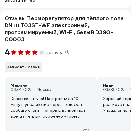
Высота, мм: 95
Отзывы Терморегулятор для тёплого пола
DN.ru T03ST-WF электронный,
программируемый, WI-FI, белый D390-
00003
4
4 отзыва
Написать отзыв
Марина
Иван
08.01.2025
г. Москва
03.03.2025
г.
Классная штука! Настроили за 10
Хороший тер
минут, управление через телефон
реагирует на
вообще огонь. Теперь в ванной пол
Управление 
всегда тёплый, особенно утром
приятно. Рекомендую!
1