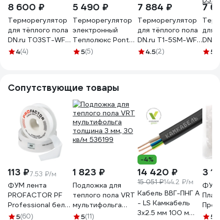
8 600 ₽
5 490 ₽
7 884 ₽
7 6
Терморегулятор
Терморегулятор
Терморегулятор
Терм
для тёплого пола
электронный
для тёплого пола
для 
DN.ru T03ST-WF
Теплолюкс Pontus
DN.ru T1-5SM-WF
DN.r
электронный,
wi-fi черный
электронный,
элек
4
(4)
5
(5)
4.5
(2)
5
(
программируемый,
100037088500
программируемый,
прог
WI-FI, чёрный
WI-FI, серый
WI-FI
D390-00004
D390-00006
D39
Сопутствующие товары
-4%
113 ₽
1 823 ₽
14 420 ₽
3 1
7.53 ₽/м
15 051 ₽
144.2 ₽/м
ФУМ лента
Подложка для
ФУМ 
Кабель ВВГ-ПНГ А
PROFACTOR PF
теплого пола VRT
Плас
- LS Камкабель
Professional белая
мультифольга
Пром
3x2.5 мм 100 м
Ф85 мм 19мм х
толщина 3 мм, 30
0,1х1
5
(60)
5
(11)
5
(1