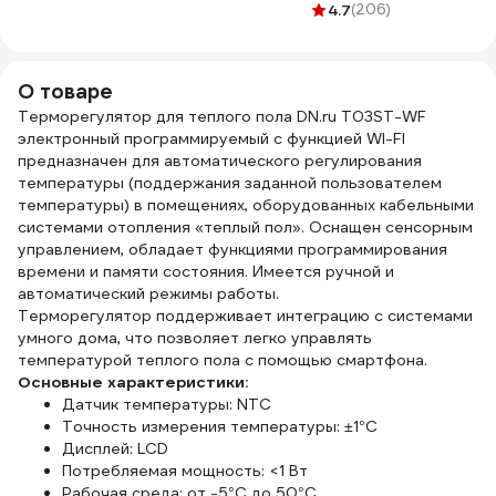
ГОСТ
0,25мм х 15м PF FE
кв/м 536199
4.7
(206)
ЗВ-
1157К30HG00070А01
530
О товаре
Терморегулятор для теплого пола DN.ru T03ST-WF
электронный программируемый с функцией WI-FI
предназначен для автоматического регулирования
температуры (поддержания заданной пользователем
температуры) в помещениях, оборудованных кабельными
системами отопления «теплый пол». Оснащен сенсорным
управлением, обладает функциями программирования
времени и памяти состояния. Имеется ручной и
автоматический режимы работы.
Терморегулятор поддерживает интеграцию с системами
умного дома, что позволяет легко управлять
температурой теплого пола с помощью смартфона.
Основные характеристики:
Датчик температуры: NTC
Точность измерения температуры: ±1°C
Дисплей: LCD
Потребляемая мощность: <1 Вт
Рабочая среда: от -5°C до 50°C