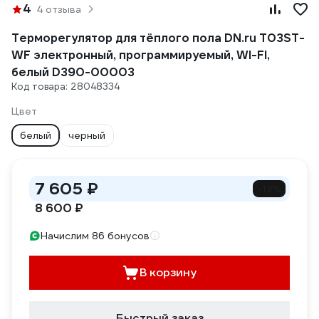
4
4 отзыва
Терморегулятор для тёплого пола DN.ru T03ST-
WF электронный, программируемый, WI-FI,
белый D390-00003
Код товара: 28048334
Цвет
белый
черный
7 605 ₽
-12%
8 600 ₽
Начислим 86 бонусов
В корзину
Быстрый заказ