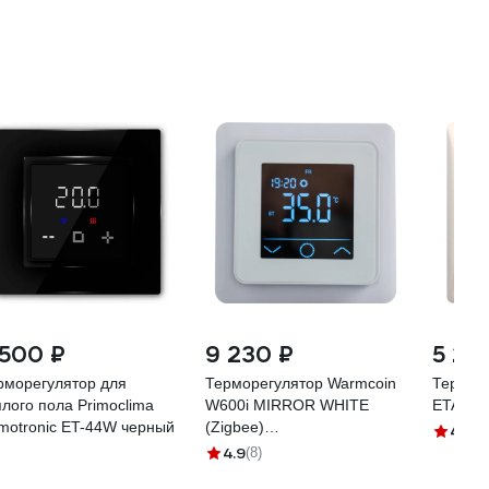
 500 ₽
9 230 ₽
5 28
рморегулятор для
Терморегулятор Warmcoin
Терморе
плого пола Primoclima
W600i MIRROR WHITE
ETA-16
imotronic ET-44W черный
(Zigbee)
4.5
(3
W_600_Zig_MirWh_
4.9
(8)