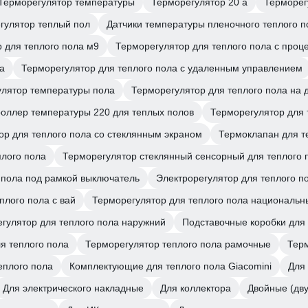
Терморегулятор температуры
Терморегулятор 20 а
Терморег
гулятор теплый пол
Датчики температуры пленочного теплого п
 для теплого пола м9
Терморегулятор для теплого пола с про
а
Терморегулятор для теплого пола с удаленным управлением
улятор температуры пола
Терморегулятор для теплого пола на 
роллер температуры 220 для теплых полов
Терморегулятор для 
ор для теплого пола со стеклянным экраном
Термоклапан для т
лого пола
Терморегулятор стеклянный сенсорный для теплого 
 пола под рамкой выключатель
Электрорегулятор для теплого п
плого пола с вай
Терморегулятор для теплого пола национальн
гулятор для теплого пола наружний
Подставочные коробки для 
я теплого пола
Терморегулятор теплого пола рамочные
Терм
еплого пола
Комплектующие для теплого пола Giacomini
Для
Для электрического накладные
Для коллектора
Двойные (дв