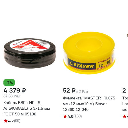
-7%
4 379 ₽
52 ₽
2
5.2 ₽/м
87.58 ₽/м
Фумлента "MASTER" (0.075
Тр
Кабель ВВГп-НГ LS
ммх12 ммх10 м) Stayer
La
АЛЬФАКАБЕЛЬ 3х1,5 мм
12360-12-040
мо
ГОСТ 50 м 05190
вн
4.8
(160)
4.7
(99)