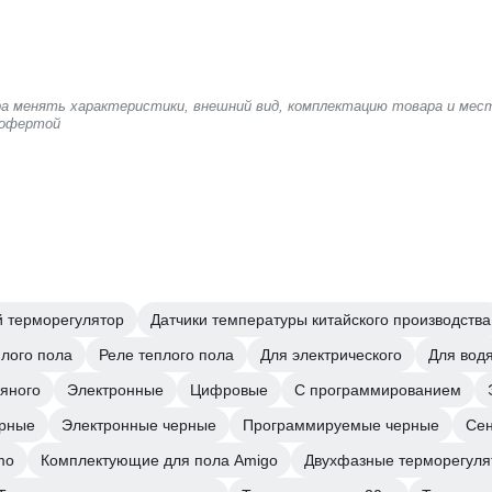
ера менять характеристики, внешний вид, комплектацию товара и мес
 офертой
 терморегулятор
Датчики температуры китайского производства
плого пола
Реле теплого пола
Для электрического
Для вод
яного
Электронные
Цифровые
С программированием
ерные
Электронные черные
Программируемые черные
Се
mo
Комплектующие для пола Amigo
Двухфазные терморегуля