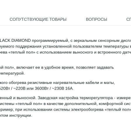
СОПУТСТВУЮЩИЕ ТОВАРЫ
ВОПРОСЫ
С
BLACK DIAMOND программируемый, с зеркальным сенсорным дисп
ируемого поддержания установленной пользователем температуры 
ва «теплый пол» с использованием выносного и встроенного датч
 пол», включает ее в удобное время, позволяет задавать
емпературой.
ого обогрева резистивные нагревательные кабели и маты,
20Вт / ~220В или 3600Вт / ~230В 16А.
енный и выносной. Заводская настройка терморегулятора - измер
системы «теплый пол» в качестве дополнительной, комфортной си
пример, при использовании системы электрообогрева «теплый пол»
ктом инструкции.