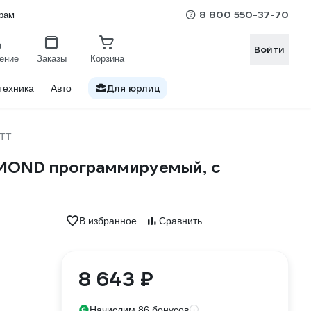
8 800 550-37-70
рам
Войти
ение
Заказы
Корзина
Для юрлиц
техника
Авто
TT
MOND программируемый, с
В избранное
Сравнить
8 643 ₽
Начислим 86 бонусов