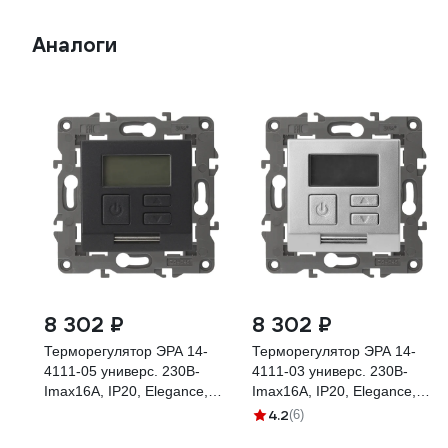
Аналоги
8 302 ₽
8 302 ₽
Терморегулятор ЭРА 14-
Терморегулятор ЭРА 14-
4111-05 универс. 230В-
4111-03 универс. 230В-
Imax16А, IP20, Elegance,
Imax16А, IP20, Elegance,
антрацит Б0034379
алюминий Б0034377
4.2
(6)