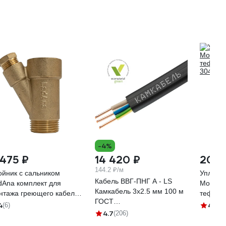
-4%
 475 ₽
14 420 ₽
207 
144.2 ₽/м
ойник с сальником
Уплотн
Кабель ВВГ-ПНГ А - LS
dAna комплект для
Момент
Камкабель 3x2.5 мм 100 м
нтажа греющего кабеля
тефлон
ГОСТ
утрь трубы 010206003
304950
4
4.8
(6)
(2
1157К30HG00070А0100М
4.7
(206)