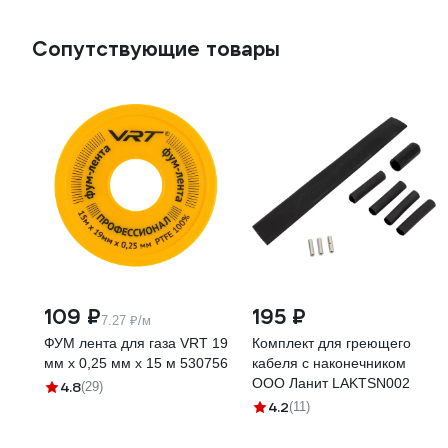
Сопутствующие товары
109 ₽
195 ₽
7.27 ₽/м
ФУМ лента для газа VRT 19
Комплект для греющего
мм х 0,25 мм х 15 м 530756
кабеля с наконечником
ООО Ланит LAKTSN002
4.8
(29)
4.2
(11)