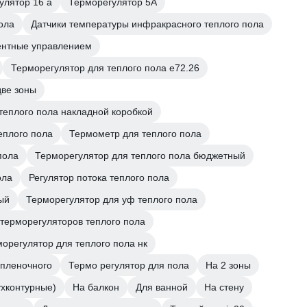
улятор 16 а
Терморегулятор 5А
ола
Датчики температуры инфракрасного теплого пола
центные управлением
Терморегулятор для теплого пола е72.26
две зоны
теплого пола накладной коробкой
еплого пола
Термометр для теплого пола
пола
Терморегулятор для теплого пола бюджетный
ола
Регулятор потока теплого пола
ый
Терморегулятор для уф теплого пола
терморегуляторов теплого пола
орегулятор для теплого пола нк
 пленочного
Термо регулятор для пола
На 2 зоны
ухконтурные)
На балкон
Для ванной
На стену