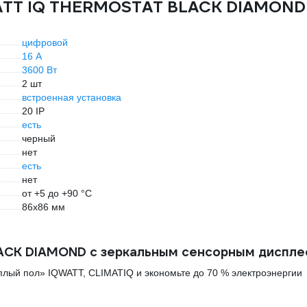
WATT IQ THERMOSTAT BLACK DIAMOND
цифровой
16 А
3600 Вт
2 шт
встроенная установка
20 IP
есть
черный
нет
есть
нет
от +5 до +90 °С
86x86 мм
CK DIAMOND с зеркальным сенсорным диспл
лый пол» IQWATT, CLIMATIQ и экономьте до 70 % электроэнергии