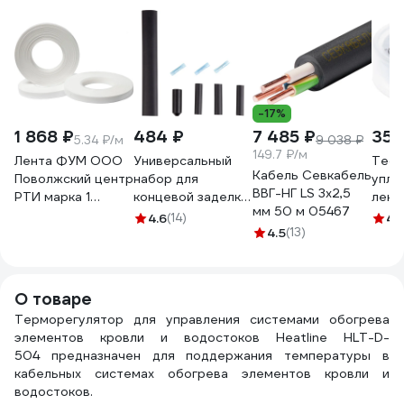
-17%
1 868 ₽
484 ₽
7 485 ₽
35 
5.34 ₽/м
9 038 ₽
149.7 ₽/м
Лента ФУМ ООО
Универсальный
Тефл
Кабель Севкабель
Поволжский центр
набор для
упло
ВВГ-НГ LS 3х2,5
РТИ марка 1
концевой заделки
лент
мм 50 м 05467
0,1x20 ТУ 6-05-
саморегулирующегося
ФУМ 
4.6
(14)
4.
1388-86
кабеля Rexant 51-
4.5
(13)
302-
4680687030185
0615-1
О товаре
Терморегулятор для управления системами обогрева
элементов кровли и водостоков Heatline HLT-D-
504 предназначен для поддержания температуры в
кабельных системах обогрева элементов кровли и
водостоков.