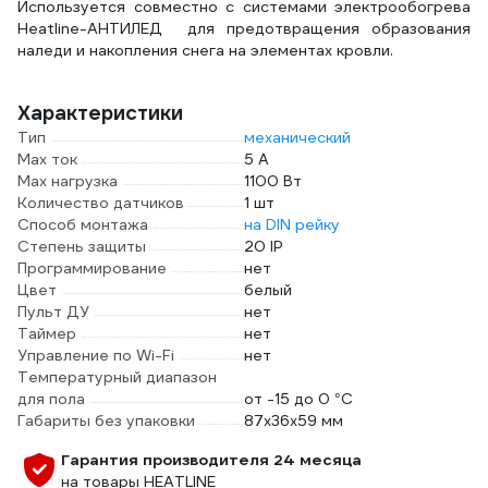
Используется совместно с системами электрообогрева
Heatline-АНТИЛЕД для предотвращения образования
наледи и накопления снега на элементах кровли.
Характеристики
Тип
механический
Max ток
5 А
Max нагрузка
1100 Вт
Количество датчиков
1 шт
Способ монтажа
на DIN рейку
Степень защиты
20 IP
Программирование
нет
Цвет
белый
Пульт ДУ
нет
Таймер
нет
Управление по Wi-Fi
нет
Температурный диапазон
для пола
от -15 до 0 °С
Габариты без упаковки
87х36х59 мм
Гарантия производителя 24 месяца
на товары HEATLINE