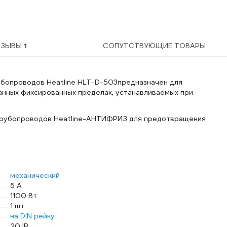
ТЗЫВЫ
1
СОПУТСТВУЮЩИЕ ТОВАРЫ
бопроводов Heatline HLT-D-503предназначен для
нных фиксированных пределах, устанавливаемых при
трубопроводов Heatline-АНТИФРИЗ для предотвращения
механический
5 А
1100 Вт
1 шт
на DIN рейку
20 IP