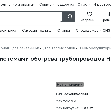
Получение и оплата
Сервис и поддержка
О нас
Инвестор
Избранное
лектрика
Силовая техника
Станки
Спецодежда и СИЗ
риалы для сантехники
Для тёплых полов
Терморегулятор
/
/
истемами обогрева трубопроводов H
Нет в наличии
Тип:
механический
Max ток:
5 А
Max нагрузка:
1100 Вт