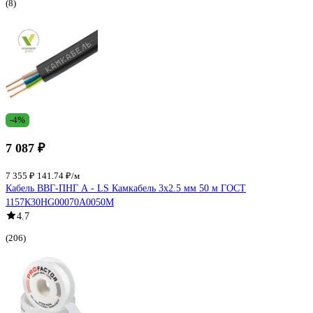
(8)
-4%
7 087 ₽
7 355 ₽
141.74 ₽/м
Кабель ВВГ-ПНГ А - LS Камкабель 3x2.5 мм 50 м ГОСТ
1157К30HG00070А0050М
4.7
(206)