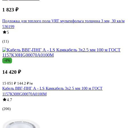
1 823 ₽
Подложка для теплого пола VRT мультифольга толщина 3 мм, 30 кв/м
536199
5
(11)
-4%
14 420 ₽
15 051 ₽
144.2 ₽/м
Кабель ВВГ-ПНГ А - LS Камкабель 3x2.5 мм 100 м ГОСТ
1157К30HG00070А0100М
4.7
(206)