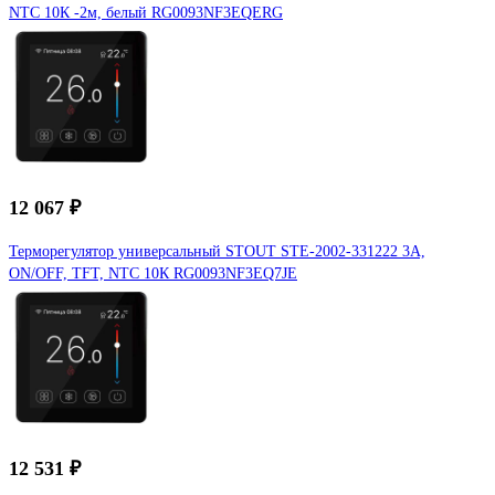
NTC 10К -2м, белый RG0093NF3EQERG
12 067 ₽
Терморегулятор универсальный STOUT STE-2002-331222 3А,
ON/OFF, TFT, NTC 10К RG0093NF3EQ7JE
12 531 ₽