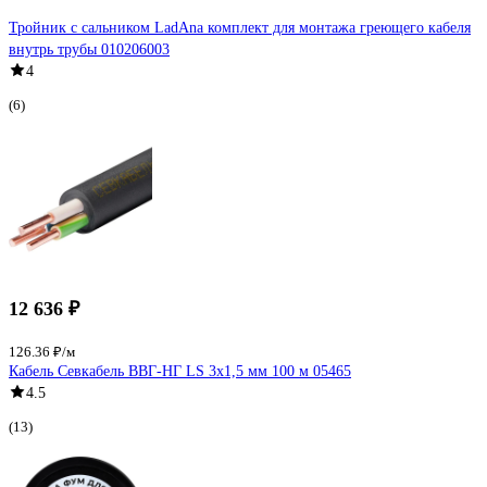
Тройник с сальником LadAna комплект для монтажа греющего кабеля
внутрь трубы 010206003
4
(6)
12 636 ₽
126.36 ₽/м
Кабель Севкабель ВВГ-НГ LS 3х1,5 мм 100 м 05465
4.5
(13)