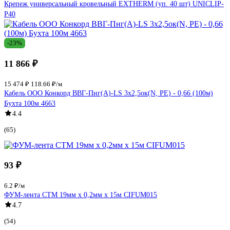
Крепеж универсальный кровельный EXTHERM (уп. 40 шт) UNICLIP-
P40
-23%
11 866 ₽
15 474 ₽
118.66 ₽/м
Кабель ООО Конкорд ВВГ-Пнг(А)-LS 3x2,5ок(N, PE) - 0,66 (100м)
Бухта 100м 4663
4.4
(65)
93 ₽
6.2 ₽/м
ФУМ-лента СТМ 19мм х 0,2мм х 15м CIFUM015
4.7
(54)