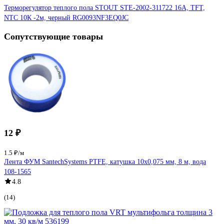
Терморегулятор теплого пола STOUT STE-2002-311722 16А, TFT,
NTC 10К -2м, черный RG0093NF3EQ0JC
Сопутствующие товары
12 ₽
1.5 ₽/м
Лента ФУМ SantechSystems PTFE, катушка 10х0,075 мм, 8 м, вода
108-1565
4.8
(14)