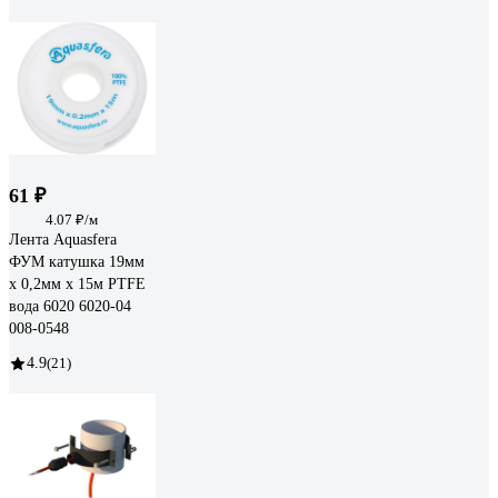
61 ₽
4.07 ₽/м
Лента Aquasfera
ФУМ катушка 19мм
х 0,2мм х 15м PTFE
вода 6020 6020-04
008-0548
4.9
(21)