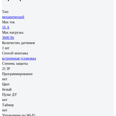
Тип
механический
Max ток
16 А
Max нагрузка
3600 Вт
Количество датчиков
1 шт
Способ монтажа
встроенная установка
Степень защиты
21 IP
Программирование
нет
Цвет
белый
Пульт ДУ
нет
Таймер
нет
Управление по Wi-Fi