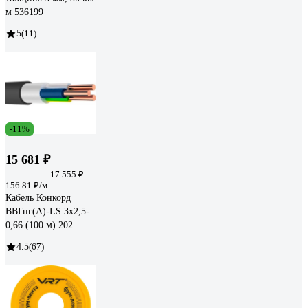
м 536199
5
(11)
-11%
15 681 ₽
17 555 ₽
156.81 ₽/м
Кабель Конкорд
ВВГнг(А)-LS 3х2,5-
0,66 (100 м) 202
4.5
(67)