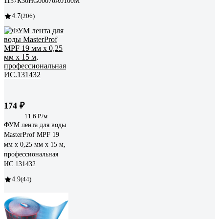
1157К30HG00070А0100М
4.7
(206)
174 ₽
11.6 ₽/м
ФУМ лента для воды
MasterProf MPF 19
мм x 0,25 мм x 15 м,
профессиональная
ИС.131432
4.9
(44)