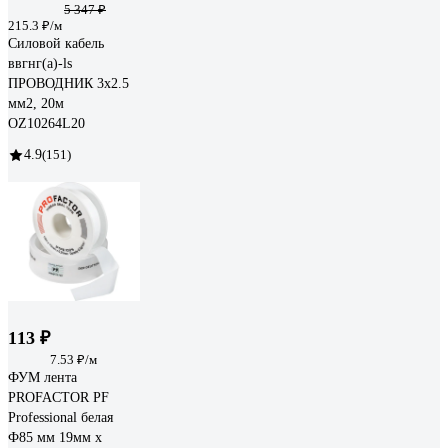
5 347 ₽
215.3 ₽/м
Силовой кабель
ввгнг(a)-ls
ПРОВОДНИК 3x2.5
мм2, 20м
OZ10264L20
4.9
(151)
113 ₽
7.53 ₽/м
ФУМ лента
PROFACTOR PF
Professional белая
Ф85 мм 19мм х