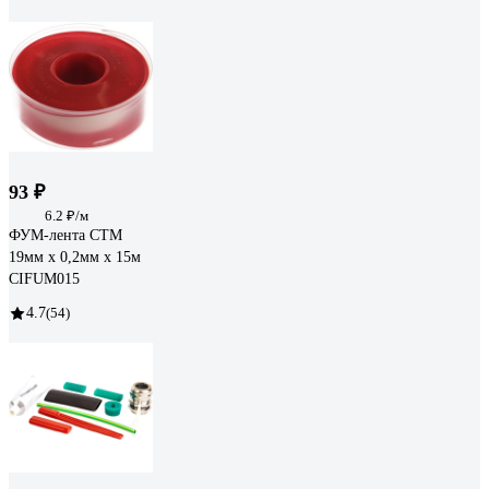
93 ₽
6.2 ₽/м
ФУМ-лента СТМ
19мм х 0,2мм х 15м
CIFUM015
4.7
(54)