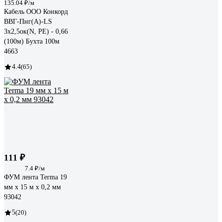
135.04 ₽/м
Кабель ООО Конкорд
ВВГ-Пнг(А)-LS
3x2,5ок(N, PE) - 0,66
(100м) Бухта 100м
4663
4.4
(65)
111 ₽
7.4 ₽/м
ФУМ лента Terma 19
мм х 15 м х 0,2 мм
93042
5
(20)