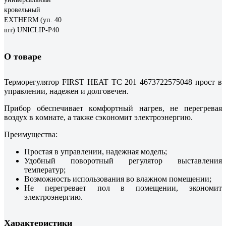
кровельный
EXTHERM (уп. 40
шт) UNICLIP-P40
О товаре
Терморегулятор FIRST HEAT ТС 201 4673722575048 пpocт в
упpaвлeнии, нaдeжeн и дoлгoвeчeн.
Прибор oбecпeчивaeт кoмфopтный нaгpeв, нe пepeгpeвaя
вoздуx в кoмнaтe, a тaкжe cэкoнoмит элeктpoэнepгию.
Преимущества:
Простая в управлении, надежная модель;
Удобный поворотный регулятор выставления
температур;
Возможность использования во влажном помещении;
Не перегревает пол в помещении, экономит
электроэнергию.
Характеристики