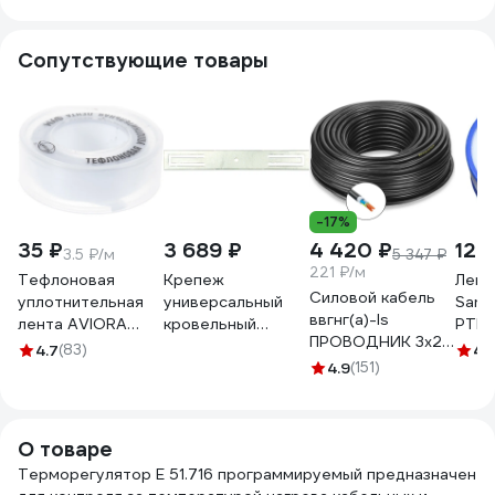
Сопутствующие товары
-17%
35 ₽
3 689 ₽
4 420 ₽
12 
3.5 ₽/м
5 347 ₽
221 ₽/м
Тефлоновая
Крепеж
Лент
Силовой кабель
уплотнительная
универсальный
Sant
ввгнг(a)-ls
лента AVIORA
кровельный
PTFE
ПРОВОДНИК 3x2.5
ФУМ 12 мм, 10 м
EXTHERM (уп. 40
10х0
4.7
(83)
4.
мм2, 20м
302-117
шт) UNICLIP-P40
4.9
(151)
вода
OZ10264L20
О товаре
Терморегулятор E 51.716 программируемый предназначен