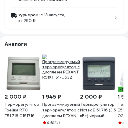
Курьером:
c 13 августа,
от 290 ₽
Аналоги
-11%
2 000 ₽
1 945 ₽
2 000 ₽
1 9
Терморегулятор
Программируемый
Терморегулятор
Терм
Грейка RTC
терморегулятор с
Истэк E 51.716 (3.5
E51.
Е51.716 0151716
дисплеем REXANT
кВт) черный
025
R51XT 51-0532
901389 blk
4.6
(73)
4.