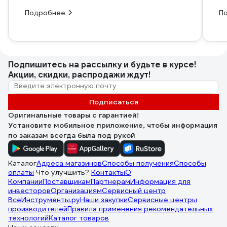
Подробнее
П
Подпишитесь
на рассылку
и будьте в курсе!
Акции, скидки, распродажи ждут!
Подписаться
Оригинальные товары с гарантией!
Установите мобильное приложение, чтобы информация
по заказам всегда была под рукой
Каталог
Адреса магазинов
Способы получения
Способы
оплаты
Что улучшить?
Контакты
О
Компании
Поставщикам
Партнерам
Информация для
инвесторов
Организациям
Сервисный центр
ВсеИнструменты.ру
Наши закупки
Сервисные центры
производителей
Правила применения рекомендательных
технологий
Каталог товаров