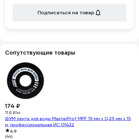
Подписаться на товар
Сопутствующие товары
174 ₽
4
11.6 ₽/м
Ун
ФУМ лента для воды MasterProf MPF 19 мм x 0,25 мм x 15
са
м, профессиональная ИС.131432
4.9
(1
(44)