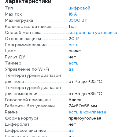
Характеристики
Тип
цифровой
Max ток
16 А
Max нагрузка
3500 Вт
Количество датчиков
1 шт
Способ монтажа
встроенная установка
Степень защиты
20 IP
Программирование
есть
Цвет
оникс
Пульт ДУ
нет
Таймер
есть
Управление по Wi-Fi
да
Температурный диапазон
для пола
от +5 до +35 °С
Температурный диапазон
для помещения
от +5 до +35 °С
Голосовой помощник
Алиса
Габариты без упаковки
74x80x56 мм
Рамка
есть в комплекте
Форма корпуса
прямоугольная
Циферблат
нет
Цифровой дисплей
да
Подсветка дисплея
да