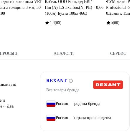
 для теплого пола VRT
Кабель ООО Конкорд ВВГ-
ФУМ лента P
льга толщина 3 мм, 30
Пнг(А)-LS 3x2,5ок(N, PE) - 0,66
Professional 
199
(100м) Бухта 100м 4663
0,25мм х 15м 
4.4
(65)
5
(60)
ОПРОСЫ
3
АНАЛОГИ
СЕРВИС
REXANT
навливать
Все товары бренда
е и
Россия — родина бренда
ь». Два
Россия — страна производства