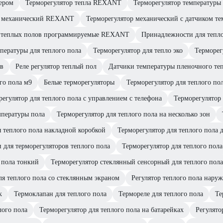
ером
Терморегулятор тепла REXANT
Терморегулятор температур
р механический REXANT
Терморегулятор механический с датчиком 
я теплых полов программируемые REXANT
Принадлежности для тепло
пературы для теплого пола
Терморегулятор для тепло эко
Терморег
ов
Реле регулятор теплый пол
Датчики температуры пленочного те
го пола м9
Белые терморегуляторы
Терморегулятор для теплого по
егулятор для теплого пола с управлением с телефона
Терморегулятор 
мпературы пола
Терморегулятор для теплого пола на несколько зон
я теплого пола накладной коробкой
Терморегулятор для теплого пола 
 для терморегуляторов теплого пола
Терморегулятор для теплого пол
 пола тонкий
Терморегулятор стеклянный сенсорный для теплого пола
ля теплого пола со стеклянным экраном
Регулятор теплого пола нару
к
Термоклапан для теплого пола
Термореле для теплого пола
Те
лого пола
Терморегулятор для теплого пола на батарейках
Регулято