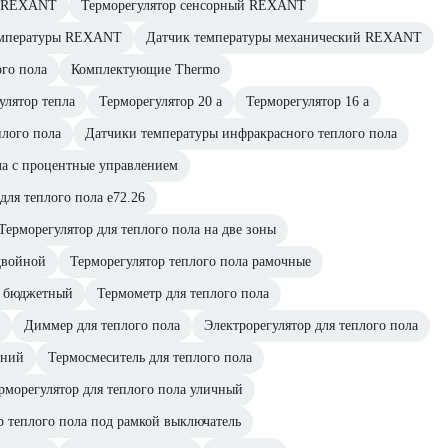
ы REXANT
Терморегулятор сенсорный REXANT
температуры REXANT
Датчик температуры механический REXANT
го пола
Комплектующие Thermo
улятор тепла
Терморегулятор 20 а
Терморегулятор 16 а
плого пола
Датчики температуры инфракрасного теплого пола
ла с процентные управлением
для теплого пола е72.26
Терморегулятор для теплого пола на две зоны
двойной
Терморегулятор теплого пола рамочные
а бюджетный
Термометр для теплого пола
Диммер для теплого пола
Электрорегулятор для теплого пола
жний
Термосмеситель для теплого пола
рморегулятор для теплого пола уличный
р теплого пола под рамкой выключатель