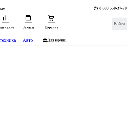
8 800 550-37-70
рам
Войти
равнение
Заказы
Корзина
техника
Авто
Для юрлиц