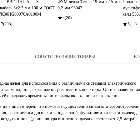
ель ВВГ-ПНГ А - LS
ФУМ лента Terma 19 мм х 15 м х
Подложка
кабель 3x2.5 мм 100 м ГОСТ
0,2 мм 93042
мультифо
7К30HG00070А0100М
кв/м 536
5
(20)
.7
(206)
5
(11)
СОПУТСТВУЮЩИЕ ТОВАРЫ
В
назначен для использования с различными системами электрического
льные маты, инфракрасные нагреватели и конвекторы. Он позволяет уста
ь её и задавать временные интервалы включения и выключения.
 на 7 дней вперёд, что помогает существенно снизить энергопотреблени
ния, графическим дисплеем с подсветкой, функциями «часы» и «календар
оздуха и пола (длина шнура выносного датчика составляет 2,5 метра).