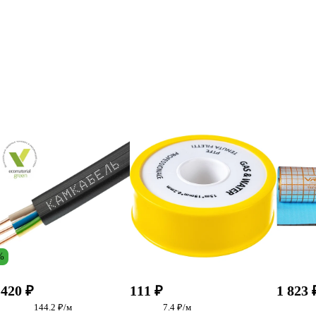
%
 420 ₽
111 ₽
1 823 
144.2 ₽/м
7.4 ₽/м