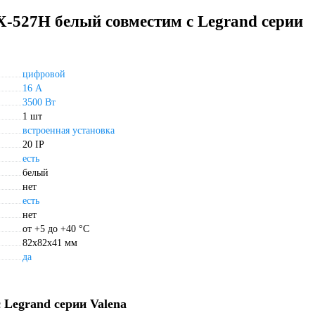
-527H белый совместим с Legrand серии
цифровой
16 А
3500 Вт
1 шт
встроенная установка
20 IP
есть
белый
нет
есть
нет
от +5 до +40 °С
82х82х41 мм
да
Legrand серии Valena