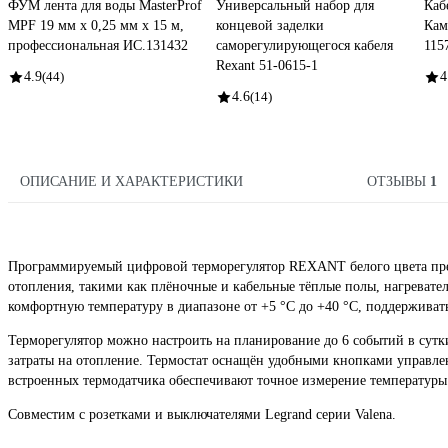
ФУМ лента для воды MasterProf
Универсальный набор для
Каб
MPF 19 мм x 0,25 мм x 15 м,
концевой заделки
Кам
профессиональная ИС.131432
саморегулирующегося кабеля
115
Rexant 51-0615-1
4.9
(44)
4
4.6
(14)
ОПИСАНИЕ И ХАРАКТЕРИСТИКИ
ОТЗЫВЫ
1
Программируемый цифровой терморегулятор REXANT белого цвета пред
отопления, такими как плёночные и кабельные тёплые полы, нагревате
комфортную температуру в диапазоне от +5 °C до +40 °C, поддерживат
Терморегулятор можно настроить на планирование до 6 событий в сутки
затраты на отопление. Термостат оснащён удобными кнопками управле
встроенных термодатчика обеспечивают точное измерение температуры в
Совместим с розетками и выключателями Legrand серии Valena.