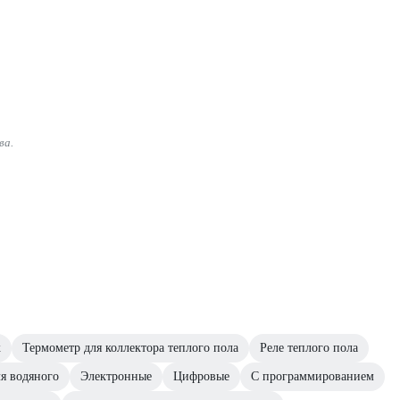
ва.
к
Термометр для коллектора теплого пола
Реле теплого пола
я водяного
Электронные
Цифровые
С программированием