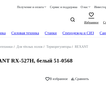
Получение и оплата
Сервис и поддержка
О нас
Инвесто
Избранное
С
ика
Силовая техника
Станки
Спецодежда и СИЗ
Сан
нтехники
/
Для тёплых полов
/
Терморегуляторы
/
REXANT
NT RX-527H, белый 51-0568
В избранное
Сравнить