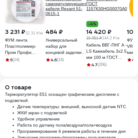
-4%
3 231 ₽
484 ₽
14 420 ₽
109
32.31 ₽/м
15 051 ₽
144.2 ₽/м
ФУМ лента
Универсальный
ФУМ 
Кабель ВВГ-ПНГ А -
Пластполимер-
набор для
VRT 1
LS Камкабель 3x2.5
Пром Профи,
концевой заделки
мм х
мм 100 м ГОСТ
0,1х15 мм, 100 м
саморегулирующегося
5
4.6
4.
(14)
(14)
1157К30HG00070А0100
4.7
ЗВ-00001594
кабеля Rexant 51-
(206)
0615-1
О товаре
Терморегулятор Е51 оснащен графическим дисплеем с
подсветкой.
Датчик температуры: внешний, выносной датчик NTC
ЖКИ экран с подсветкой
Удобное управление
Работа по датчику пола/воздуха/пола+воздуха
Программирование 6 режимов работы в течение дня
Заводские программы/программы пользователя