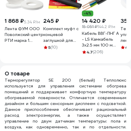
-4%
1 868 ₽
245 ₽
14 420 ₽
35 
5.34 ₽/м
15 051 ₽
144.2 ₽/м
Лента ФУМ ООО
Комплект муфт с
Тефл
Кабель ВВГ-ПНГ А
Поволжский центр
концевой
упло
- LS Камкабель
РТИ марка 1
заглушкой для
лент
3x2.5 мм 100 м
0,1x20 ТУ 6-05-
пищевого
ФУМ 
5
(10)
4.
ГОСТ
1388-86
греющего кабеля
4.7
(206)
302-
1157К30HG00070А01
4680687030185
AlfaOpt 72KMKZ
О товаре
Терморегулятор SE 200 (белый) Теплолюкс
используется для управления системами обогрева
помещений и поддерживает комфортную температуру
обогреваемой поверхности. Отличается современным
дизайном и большим сенсорным дисплеем с подсветкой.
Данное приспособление обеспечивает рациональный
расход электроэнергии, а также осуществляет
управление по двум датчикам температуры: пола и
воздуха, как одновременно, так и по отдельности.