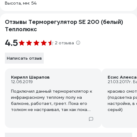
Высота, мм: 54
Отзывы Терморегулятор SE 200 (белый)
Теплолюкс
4.5
2 отзыва
Написать отзыв
Кирилл Шарапов
Есис Алекс
12.06.2019
21.03.2017
г. 
Подключил данный терморегклятор к
красиво смот
инфракрасному теплому полу на
(подсветка р
балконе, работает, греет. Пока его
настройке, в
толком не настраивал, так как пока
серый)
лето, ближе к зиме настрою, и напишу
более подробный комментарий.