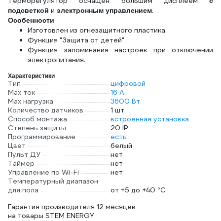
Терморегулятор оснащен большим дисплеем
с
и
.
подсветкой
электронным управлением
Особенности
Изготовлен из огнезащитного пластика.
Функция "Защита от детей".
Функция запоминания настроек при отключении
электропитания.
Характеристики
Тип
цифровой
Max ток
16 А
Max нагрузка
3600 Вт
Количество датчиков
1 шт
Способ монтажа
встроенная установка
Степень защиты
20 IP
Программирование
есть
Цвет
белый
Пульт ДУ
нет
Таймер
нет
Управление по Wi-Fi
нет
Температурный диапазон
для пола
от +5 до +40 °С
Гарантия производителя 12 месяцев
на товары STEM ENERGY