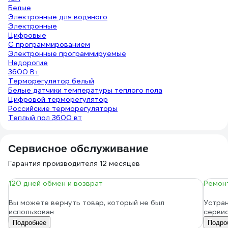
Белые
Электронные для водяного
Электронные
Цифровые
С программированием
Электронные программируемые
Недорогие
3600 Вт
Терморегулятор белый
Белые датчики температуры теплого пола
Цифровой терморегулятор
Российские терморегуляторы
Теплый пол 3600 вт
Сервисное обслуживание
Гарантия производителя 12 месяцев
120 дней обмен и возврат
Ремонт
Вы можете вернуть товар, который не был
Устран
использован
серви
Подробнее
Подро