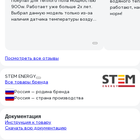
Покупал для теплого пола мощностью
водяного теп
900w. Работает уже больше 2х лет.
работают, на
Выбрал данную модель только из-за
норм!
наличия датчика температуры воздуха
в помещении и внешнего вида. В
настройках работы по графику
разобраться сложно, но я особо и не
пытался.
Посмотреть все отзывы
STEM ENERGY
Все товары бренда
Россия — родина бренда
Россия — страна производства
Документация
Инструкция к товару
Скачать всю документацию