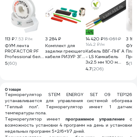
-4%
113 ₽
7.53 ₽/м
3 284 ₽
14 420 ₽
15 051 ₽
3 167
144.2 ₽/м
ФУМ лента
Комплект для
ФУМ 
PROFACTOR PF
заделки греющего
Кабель ВВГ-ПНГ А
Плас
Professional белая
кабеля РИЗУР ЗГК
- LS Камкабель
Пром
Ф85 мм 19мм х
4604450000144
3x2.5 мм 100 м
0,1х1
5
(60)
5
(14)
0,25мм х 15м PF FE
ГОСТ
ЗВ-
4.7
(206)
530
1157К30HG00070А01
О товаре
Терморегулятор STEM ENERGY SET 09 ТЕР126
устанавливается для управления системой обогрева
"Теплый пол". Терморегулятор имеет 1 датчик
температуры пола.
Терморегулятор имеет
с
программное управление
возможность установки 4 программ на день и установки
недельных программ 5+2/6+1/7 дней.