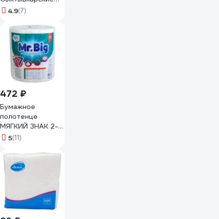
24x24 см, со
4.9
(7)
сплошным
тиснением, 100
шт., в коробке
СК1.1
472 ₽
Бумажное
полотенце
МЯГКИЙ ЗНАК 2-
сл 1 рул/уп mr.big
5
(11)
крепированное с
тиснением и
перфорацией
белое Г-С290