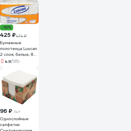
штук в упаковке
R-S2-250L
-10%
425 ₽
474 ₽
Бумажные
полотенца Luscan
2 слоя, белые, 8
рулонов по 12
4.9
(135)
метров 1178130
96 ₽
/шт
Однослойные
салфетки
Сыктывкарские