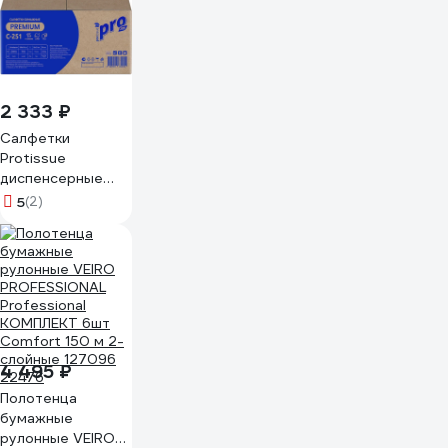
2 333 ₽
Салфетки
Protissue
диспенсерные
бумажные 2сл, 20
5
(2)
пачек по 200
листов, С-251
4 495 ₽
Полотенца
бумажные
рулонные VEIRO