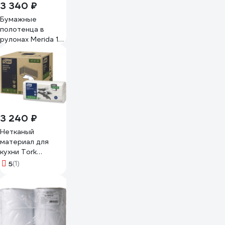
3 340 ₽
Бумажные
полотенца в
рулонах Merida 1-
слойные белые
ОПТИМУМ
АВТОМАТИК
МАКСИ (6х240м.)
стар. арт.
БПАО301 BP4301
3 240 ₽
Нетканый
материал для
кухни Tork
категория
5
(1)
качества Premium,
1-слой, белый, 75
шт 473179