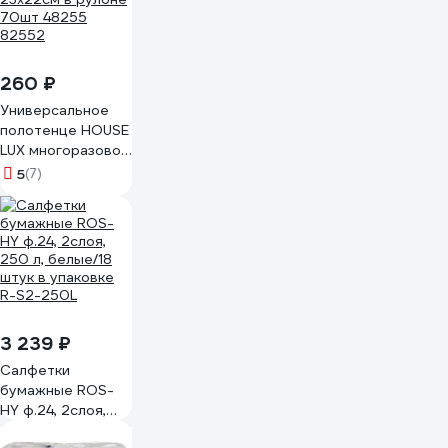
260 ₽
Универсальное
полотенце HOUSE
LUX многоразовое
23x22см в рулоне
5
(7)
70шт 48255
82552
3 239 ₽
Салфетки
бумажные ROS-
HY ф.24, 2слоя,
250 л, белые/18