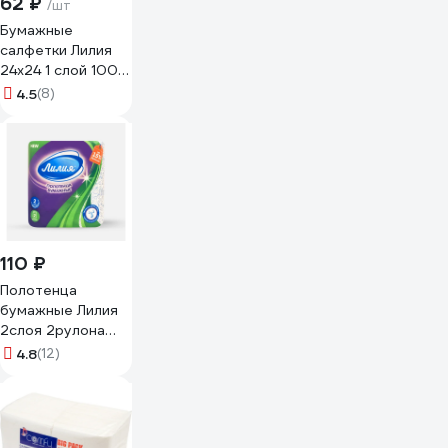
62 ₽
/шт
Бумажные
салфетки Лилия
24x24 1 слой 100
листов Белый 702
4.5
(8)
0702
110 ₽
Полотенца
бумажные Лилия
2слоя 2рулона
белый цвет 7570
4.8
(12)