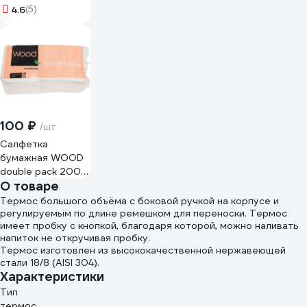
PROFESSIONAL
4.6
(5)
Professional
КОМПЛЕКТ 6шт
Comfort 150 м 2-
слойные 127096
22476
100 ₽
/шт
Салфетка
бумажная WOOD
double pack 200
О товаре
листов
4612754820122
Термос большого объёма с боковой ручкой на корпусе и
00-00000124
регулируемым по длине ремешком для переноски. Термос
имеет пробку с кнопкой, благодаря которой, можно наливать
напиток не откручивая пробку.
Термос изготовлен из высококачественной нержавеющей
стали 18/8 (AISI 304).
Характеристики
Тип
термос