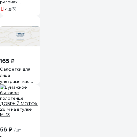
рулонах
OfficeClean 2-
4.6
(5)
слойные, 9.6 м/
рулон, белые
249813
165 ₽
Салфетки для
лица
ультрамягкие
Tellus TORK
категория
качества
Премиум, 2-сл.
120380
56 ₽
/шт