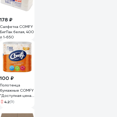
178 ₽
Салфетка COMFY
БигПак белая, 400
л 1-650
100 ₽
Полотенца
бумажные COMFY
"Доступная цена"
2-сл. 2 рул./вл.12
4.2
(9)
1-7538