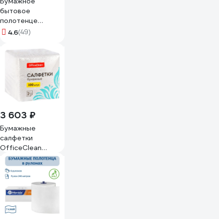
Бумажное
бытовое
полотенце
ДОБРЫЙ МОТОК
4.6
(49)
28 м на втулке
М-13
3 603 ₽
Бумажные
салфетки
OfficeClean
двуслойные,
24х24 см, белые,
100 шт 309849