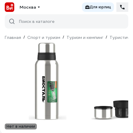
Москва
Для юрлиц
Поиск в каталоге
Главная
/
Спорт и туризм
/
Туризм и кемпинг
/
Туристиче
Нет в наличии