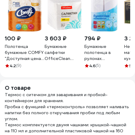
100 ₽
3 603 ₽
794 ₽
3 2
Полотенца
Бумажные
Бумажные
Нетк
бумажные COMFY
салфетки
полотенца в
мате
"Доступная цена"
OfficeClean
рулонах
кухн
2-сл. 2 рул./вл.12
двуслойные,
OfficeClean 2-
кате
4.2
(9)
4.6
(5)
5
(1
1-7538
24х24 см, белые,
слойные, 9.6 м/
каче
100 шт 309849
рулон, белые
1-сло
249813
шт 4
О товаре
Термос с ситечком для заваривания и пробкой-
контейнером для хранения.
Пробка с функцией «термоконтроль» позволяет наливать
напитки без полного откручивания пробки под любым
углом.
Термос комплектуется двумя чашками: крышкой-чашкой
на 110 мл и дополнительной пластиковой чашкой на 160