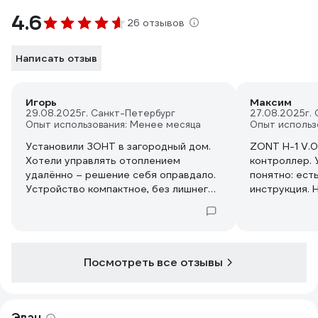
4.6
26 отзывов
Написать отзыв
Игорь
Максим
29.08.2025
г. Санкт-Петербург
27.08.2025
г.
Опыт использования: Менее месяца
Опыт использ
Установили ЗОНТ в загородный дом.
ZONT H-1 V.0
Хотели управлять отоплением
контроллер. 
удалённо – решение себя оправдало.
понятно: ест
Устройство компактное, без лишнего,
инструкция. 
но справляется со своей задачей.
управление к
Через приложение можно настроить
приложение. 
график, отследить температуру. Уже
функциональ
не переживаем, если забыли что-то
стабильная св
включить – теперь всё можно сделать
основа, а GS
Посмотреть все отзывы
с телефона. Работает стабильно, Wi-
сбоях. Неско
Fi устойчивый, а если отключают
отключении э
интернет – GSM подстраховывает.
помогло вовр
Эван
Очень удобно для тех, кто редко
свою цену пр