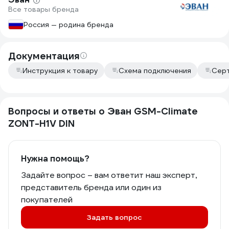
Все товары бренда
бывает в доме, но хочет держать всё
уверенность,
под контролем.
морозы. Рек
Россия — родина бренда
Документация
Инструкция к товару
Схема подключения
Серт
Вопросы и ответы о Эван GSM-Climate
ZONT-H1V DIN
Нужна помощь?
Задайте вопрос – вам ответит наш эксперт,
представитель бренда или один из
покупателей
Задать вопрос