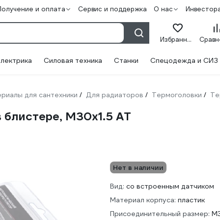
Получение и оплата
Сервис и поддержка
О нас
Инвестор
Избранное
лектрика
Силовая техника
Станки
Спецодежда и СИЗ
риалы для сантехники
Для радиаторов
Термоголовки
Те
/
/
/
 блистере, М30х1.5 АТ
Нет в наличии
Вид:
со встроенным датчиком
Материал корпуса:
пластик
Присоединительный размер:
М3