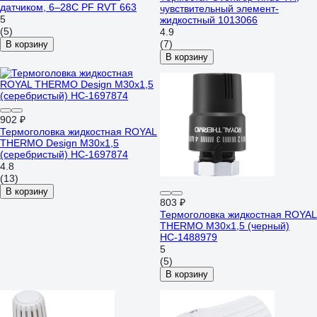
датчиком, 6–28С PF RVT 663
чувствительный элемент-
5
жидкостный 1013066
(5)
4.9
(7)
В корзину
В корзину
902 ₽
Термоголовка жидкостная ROYAL
THERMO Design М30x1,5
(серебристый) НС-1697874
4.8
(13)
В корзину
803 ₽
Термоголовка жидкостная ROYAL
THERMO М30x1,5 (черный)
НС-1488979
5
(5)
В корзину