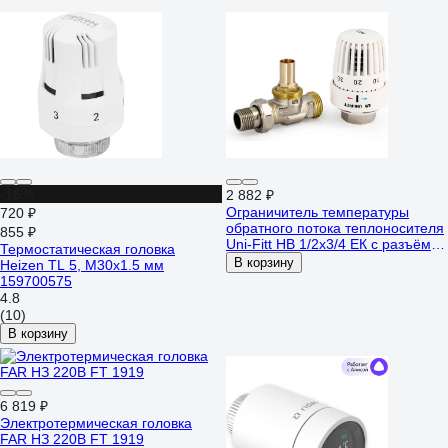
-16%
2 882 ₽
Ограничитель температуры
720 ₽
обратного потока теплоносителя
855 ₽
Uni-Fitt НВ 1/2x3/4 ЕК с разъём.
Термостатическая головка
соедин.,никел 467N0151
В корзину
Heizen TL 5, M30x1.5 мм
159700575
4.8
(10)
В корзину
6 819 ₽
Электротермическая головка
FAR НЗ 220В FT 1919