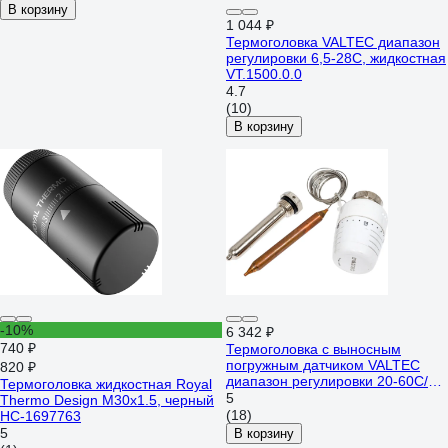
В корзину
1 044 ₽
Термоголовка VALTEC диапазон
регулировки 6,5-28C, жидкостная
VT.1500.0.0
4.7
(10)
В корзину
-10%
6 342 ₽
740 ₽
Термоголовка с выносным
погружным датчиком VALTEC
820 ₽
диапазон регулировки 20-60С/
Термоголовка жидкостная Royal
2м. VT.5011.0.0
5
Thermo Design М30х1.5, черный
(18)
НС-1697763
5
В корзину