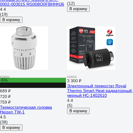
(12)
0002-003015 RG008Q0FBHHHJ6
В корзину
4.4
(19)
В корзину
-5%
3 300 ₽
-9%
Электронный термостат Royal
Thermo Smart Heat радиаторный,
689 ₽
черный НС-1402610
720 ₽
4.4
759 ₽
(5)
Термостатическая головка
В корзину
Heizen TW-1
4.5
(38)
В корзину