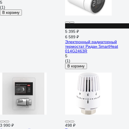
5
(1)
В корзину
-18%
5 395 ₽
6 589 ₽
Электронный радиаторный
термостат Ридан SmartHeat
014G2463R
5
(1)
В корзину
3 990 ₽
498 ₽