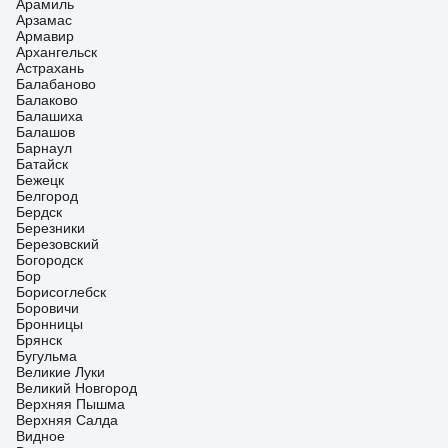
Арамиль
Арзамас
Армавир
Архангельск
Астрахань
Балабаново
Балаково
Балашиха
Балашов
Барнаул
Батайск
Бежецк
Белгород
Бердск
Березники
Березовский
Богородск
Бор
Борисоглебск
Боровичи
Бронницы
Брянск
Бугульма
Великие Луки
Великий Новгород
Верхняя Пышма
Верхняя Салда
Видное