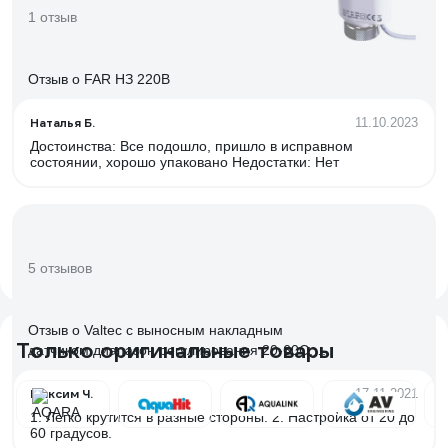
1 отзыв
Отзыв о FAR НЗ 220В
Наталья Б.
11.10.2023
Достоинства: Все подошло, пришло в исправном
состоянии, хорошо упаковано Недостатки: Нет
5 отзывов
Отзыв о Valtec с выносным накладным
Только оригинальные товары
датчиком диапазон регулирования 20-60С, 2
м
Максим Ч.
17.11.2021
1. Легко крутится в разные стороны. 2. Настройка от 20 до
60 градусов.