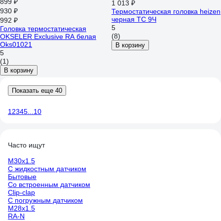
899 ₽
1 013 ₽
930 ₽
Термостатическая головка heizen
черная TC 9Ч
992 ₽
5
Головка термостатическая
(8)
OKSELER Exclusive RA белая
Oks01021
В корзину
5
(1)
В корзину
Показать еще 40
1
2
3
4
5
...
10
Часто ищут
М30х1.5
С жидкостным датчиком
Бытовые
Со встроенным датчиком
Clip-clap
С погружным датчиком
М28х1.5
RA-N