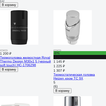
(1)
В корзину
-6%
1 200 ₽
-12%
Термоголовка жидкостная Royal
Thermo Design М30х1,5 (черный
1 145 ₽
soft touch) НС-1706298
1 225 ₽
В корзину
1 307 ₽
Термостатическая головка
Heizen хром TC 9Х
5
(6)
В корзину