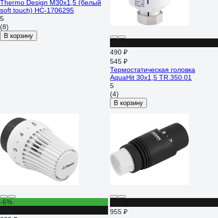
Thermo Design М30х1,5 (белый
soft touch) НС-1706295
5
(8)
В корзину
-10%
490 ₽
545 ₽
Термостатическая головка
AquaHit 30x1,5 TR.350.01
5
(4)
В корзину
-6%
-6%
-9%
955 ₽