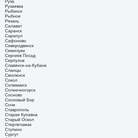
Руза
Рузаевка
Рыбинск
Рыбное
Рязань
Салават
Саранск
Сарапул
Сафоново
Северодвинск
Семилуки
Сергиев Посад
Серпухов
Славянск-на-Кубани
Сланцы
Смоленск
Сокол
Соликамск
Солнечногорск
Сосново
Сосновый Бор
Сочи
Ставрополь
Старая Купавна
Старый Оскол
Стерлитамак
Ступино
Сургут