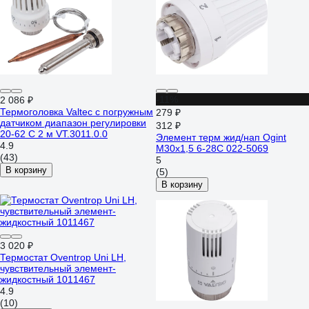
-11%
2 086 ₽
Термоголовка Valtec с погружным
279 ₽
датчиком диапазон регулировки
312 ₽
20-62 С 2 м VT.3011.0.0
Элемент терм жид/нап Ogint
4.9
М30x1,5 6-28C 022-5069
(43)
5
В корзину
(5)
В корзину
3 020 ₽
Термостат Oventrop Uni LH,
чувствительный элемент-
жидкостный 1011467
4.9
(10)