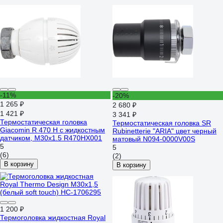
-11%
-20%
1 265 ₽
2 680 ₽
1 421 ₽
3 341 ₽
Термостатическая головка
Термостатическая головка SR
Giacomin R 470 H с жидкостным
Rubinetterie "ARIA" цвет черный
датчиком, М30х1.5 R470HX001
матовый N094-0000V00S
5
5
(6)
(2)
В корзину
В корзину
1 200 ₽
Термоголовка жидкостная Royal