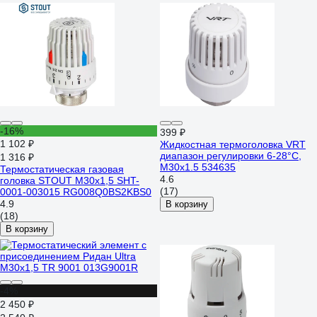
-16%
399 ₽
1 102 ₽
Жидкостная термоголовка VRT
диапазон регулировки 6-28°С,
1 316 ₽
М30х1.5 534635
Термостатическая газовая
4.6
головка STOUT M30x1,5 SHT-
(17)
0001-003015 RG008Q0BS2KBS0
4.9
В корзину
(18)
В корзину
-4%
2 450 ₽