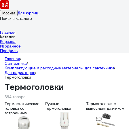
Для юрлиц
Москва
Поиск в каталоге
Главная
Каталог
Корзина
Избранное
Профиль
Главная
/
Сантехника
/
Комплектующие и расходные материалы для сантехники
/
Для радиаторов
/
Термоголовки
Термоголовки
394 товара
Термостатические
Ручные
Термоголовки с
головки со
термоголовки
выносным датчиком
встроенным
датчиком