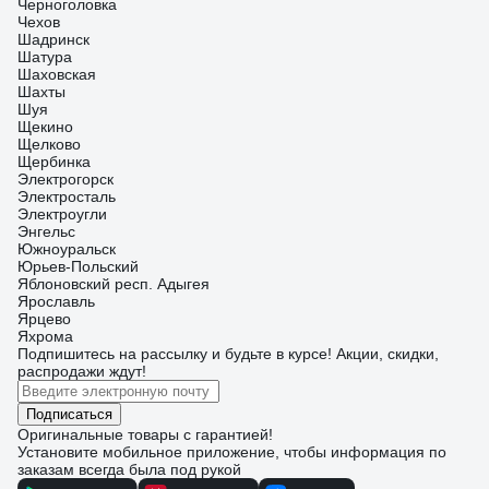
Черноголовка
Чехов
Шадринск
Шатура
Шаховская
Шахты
Шуя
Щекино
Щелково
Щербинка
Электрогорск
Электросталь
Электроугли
Энгельс
Южноуральск
Юрьев-Польский
Яблоновский респ. Адыгея
Ярославль
Ярцево
Яхрома
Подпишитесь
на рассылку
и будьте в курсе! Акции, скидки,
распродажи ждут!
Подписаться
Оригинальные товары с гарантией!
Установите мобильное приложение, чтобы информация по
заказам всегда была под рукой