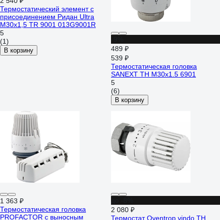
2 540 ₽
Термостатический элемент с
присоединением Ридан Ultra
М30x1,5 TR 9001 013G9001R
5
-9%
(1)
489 ₽
В корзину
539 ₽
Термостатическая головка
SANEXT TH M30x1.5 6901
5
(6)
В корзину
до -8%
1 363 ₽
Термостатическая головка
2 080 ₽
PROFACTOR с выносным
Термостат Oventrop vindo TH,