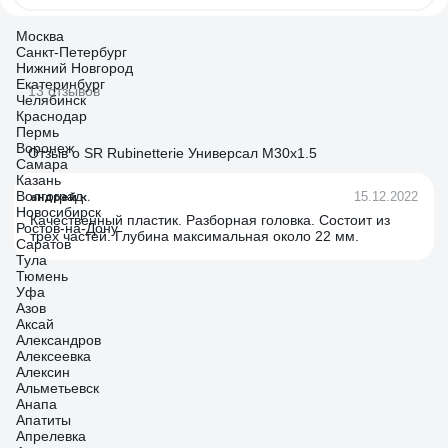
Москва
Санкт-Петербург
Нижний Новгород
Екатеринбург
13 отзывов
Челябинск
Краснодар
Пермь
Воронеж
Отзыв о SR Rubinetterie Универсал М30х1.5
Самара
Казань
Волгоград
андрей к.
15.12.2022
Новосибирск
Качественный пластик. Разборная головка. Состоит из
Ростов-на-Дону
трёх частей. Глубина максимальная около 22 мм.
Саратов
Тула
Тюмень
Уфа
Азов
Аксай
Александров
Алексеевка
Алексин
Альметьевск
Анапа
Апатиты
Апрелевка