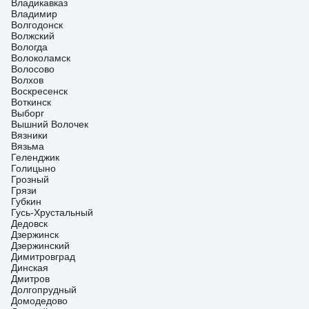
Владикавказ
Владимир
Волгодонск
Волжский
Вологда
Волоколамск
Волосово
Волхов
Воскресенск
Воткинск
Выборг
Вышний Волочек
Вязники
Вязьма
Геленджик
Голицыно
Грозный
Грязи
Губкин
Гусь-Хрустальный
Дедовск
Дзержинск
Дзержинский
Димитровград
Динская
Дмитров
Долгопрудный
Домодедово