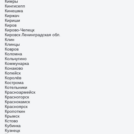
Кимры
Кингисепп
Кинешма
Киржач
Кириши
Киров
Кирово-Чепецк
Кировск Ленинградская обл.
Клин
Клинцы
Ковров
Коломна
Кольчугино
Коммунарка
Конаково
Копейск
Королёв
Кострома
Котельники
Красноармейск
Красногорск
Краснокамск
Красноярск
Кропоткин
Крымск
Кстово
Кубинка
Кузнецк