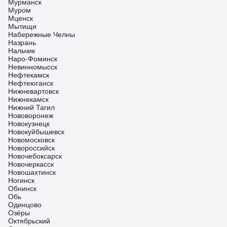
Мурманск
Муром
Мценск
Мытищи
Набережные Челны
Назрань
Нальчик
Наро-Фоминск
Невинномысск
Нефтекамск
Нефтеюганск
Нижневартовск
Нижнекамск
Нижний Тагил
Нововоронеж
Новокузнецк
Новокуйбышевск
Новомосковск
Новороссийск
Новочебоксарск
Новочеркасск
Новошахтинск
Ногинск
Обнинск
Обь
Одинцово
Озёры
Октябрьский