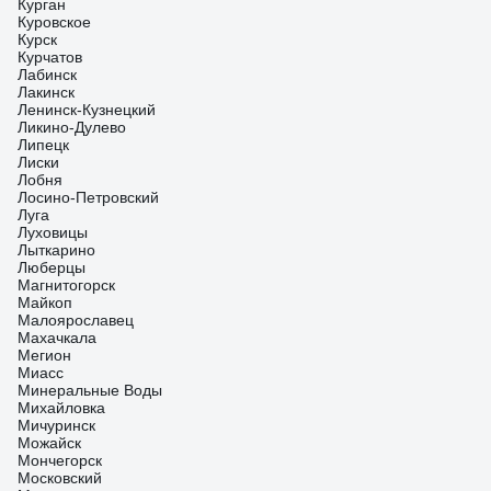
Курган
Куровское
Курск
Курчатов
Лабинск
Лакинск
Ленинск-Кузнецкий
Ликино-Дулево
Липецк
Лиски
Лобня
Лосино-Петровский
Луга
Луховицы
Лыткарино
Люберцы
Магнитогорск
Майкоп
Малоярославец
Махачкала
Мегион
Миасс
Минеральные Воды
Михайловка
Мичуринск
Можайск
Мончегорск
Московский