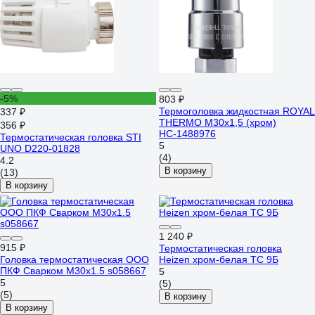
-5%
803 ₽
Термоголовка жидкостная ROYAL
337 ₽
THERMO М30x1,5 (хром)
356 ₽
НС-1488976
Термостатическая головка STI
5
UNO D220-01828
(4)
4.2
В корзину
(13)
В корзину
1 240 ₽
915 ₽
Термостатическая головка
Головка термостатическая ООО
Heizen хром-белая TC 9Б
ПКФ Сварком М30x1.5 s058667
5
5
(5)
(5)
В корзину
В корзину