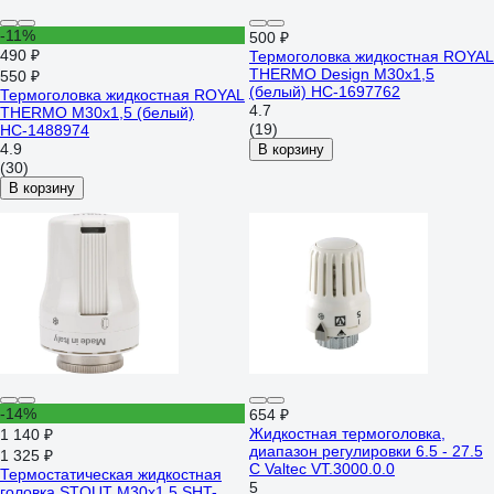
-11%
500 ₽
490 ₽
Термоголовка жидкостная ROYAL
THERMO Design М30x1,5
550 ₽
(белый) НС-1697762
Термоголовка жидкостная ROYAL
4.7
THERMO М30x1,5 (белый)
(19)
НС-1488974
4.9
В корзину
(30)
В корзину
-14%
654 ₽
Жидкостная термоголовка,
1 140 ₽
диапазон регулировки 6.5 - 27.5
1 325 ₽
C Valtec VT.3000.0.0
Термостатическая жидкостная
5
головка STOUT M30x1,5 SHT-