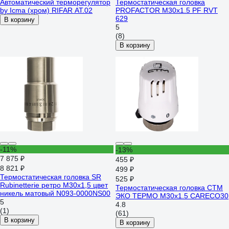
Автоматический терморегулятор
Термостатическая головка
by Icma (хром) RIFAR AT.02
PROFACTOR М30x1.5 PF RVT
629
В корзину
5
(8)
В корзину
-11%
-13%
7 875 ₽
455 ₽
8 821 ₽
499 ₽
Термостатическая головка SR
525 ₽
Rubinetterie ретро М30х1,5 цвет
Термостатическая головка СТМ
никель матовый N093-0000NS00
ЭКО ТЕРМО М30x1.5 CARECO30
5
4.8
(1)
(61)
В корзину
В корзину