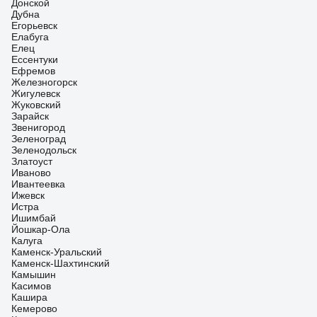
Донской
Дубна
Егорьевск
Елабуга
Елец
Ессентуки
Ефремов
Железногорск
Жигулевск
Жуковский
Зарайск
Звенигород
Зеленоград
Зеленодольск
Златоуст
Иваново
Ивантеевка
Ижевск
Истра
Ишимбай
Йошкар-Ола
Калуга
Каменск-Уральский
Каменск-Шахтинский
Камышин
Касимов
Кашира
Кемерово