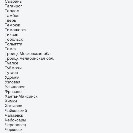
Сызрань
Таганрог
Талдом
Тамбов
Тверь
Темрюк
Тимашевск
Тихвин
Тобольск
Тольятти
Томск
Троицк Московская обл.
Троицк Челябинская обл.
Туапсе
Туймазы
Тутаев
Удомля
Узловая
Ульяновск
Фрязино
Ханты-Мансийск
Химки
Хотьково
Чайковский
Чапаевск
Чебоксары
Череповец
Черкесск