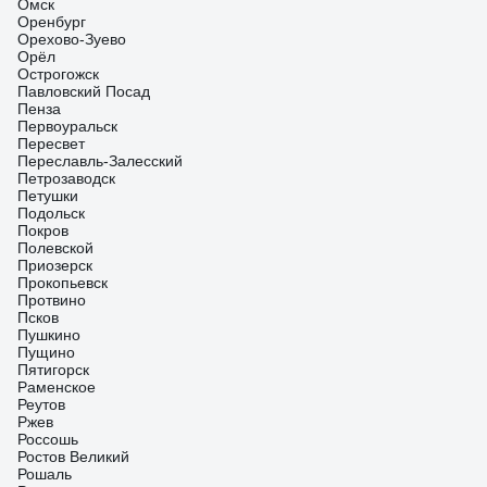
Омск
Оренбург
Орехово-Зуево
Орёл
Острогожск
Павловский Посад
Пенза
Первоуральск
Пересвет
Переславль-Залесский
Петрозаводск
Петушки
Подольск
Покров
Полевской
Приозерск
Прокопьевск
Протвино
Псков
Пушкино
Пущино
Пятигорск
Раменское
Реутов
Ржев
Россошь
Ростов Великий
Рошаль