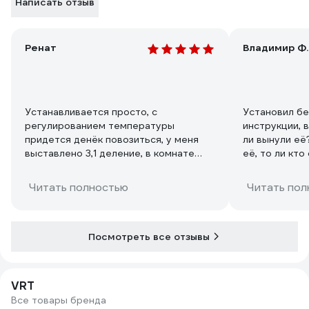
Написать отзыв
Ренат
Владимир Ф.
Устанавливается просто, с
Установил бе
регулированием температуры
инструкции, в
придется денёк повозиться, у меня
ли вынули её
выставлено 3,1 деление, в комнате
её, то ли кто 
температура держится +24+25.
проверить не
Батарея в основном еле теплая. За 10
отопительный
Читать полностью
Читать пол
дней теплосчетчик насчитал 0,1 гига
калорию. Перестал отапливать улицу,
потому что постоянно проветривал
от жары. Выгода приобретения тем у
Посмотреть все отзывы
кого установлен теплосчетчик на
лицо. Но по моим наблюдениям термо
головку с радиатором лучше не
VRT
закрывать шторами ночью, за шторой
Все товары бренда
чаще открывает клапан, жарко