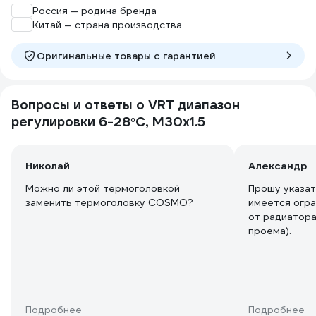
становится, с открытой шторой все
Россия — родина бренда
хорошо.
Китай — страна производства
Оригинальные товары c гарантией
Вопросы и ответы о VRT диапазон
регулировки 6-28°С, М30х1.5
Николай
Александр
Можно ли этой термоголовкой
Прошу указат
заменить термоголовку COSMO?
имеется огра
от радиатора
проема).
Подробнее
Подробнее