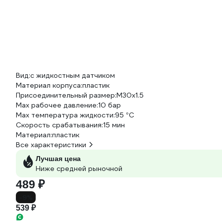
Вид:
с жидкостным датчиком
Материал корпуса:
пластик
Присоединительный размер:
М30х1.5
Мах рабочее давление:
10 бар
Max температура жидкости:
95 °С
Скорость срабатывания:
15 мин
Материал:
пластик
Все характеристики
Лучшая цена
Ниже средней рыночной
489 ₽
-9%
539 ₽