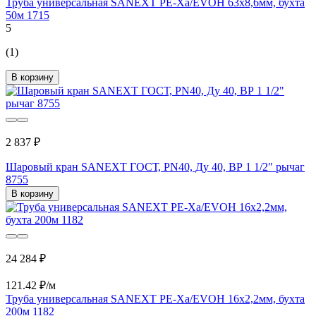
Труба универсальная SANEXT PE-Xa/EVOH 63х8,6мм, бухта
50м 1715
5
(1)
В корзину
2 837 ₽
Шаровый кран SANEXT ГОСТ, PN40, Ду 40, ВР 1 1/2" рычаг
8755
В корзину
24 284 ₽
121.42 ₽/м
Труба универсальная SANEXT PE-Xa/EVOH 16х2,2мм, бухта
200м 1182