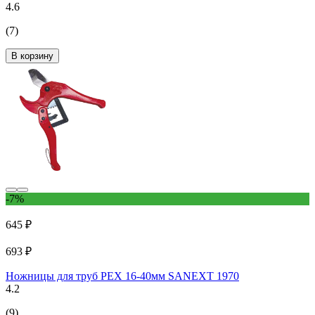
4.6
(7)
В корзину
-7%
645 ₽
693 ₽
Ножницы для труб PEX 16-40мм SANEXT 1970
4.2
(9)