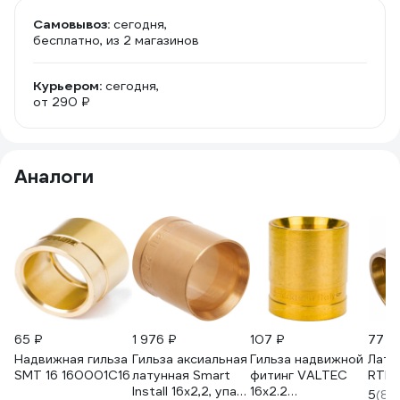
Самовывоз:
сегодня,
бесплатно
, из 2 магазинов
Курьером:
сегодня,
от 290 ₽
Аналоги
65 ₽
1 976 ₽
107 ₽
77 ₽
Надвижная гильза
Гильза аксиальная
Гильза надвижной
Лату
SMT 16 160001C16
латунная Smart
фитинг VALTEC
RTP 
Install 16x2,2, упак.
16х2.2
5
(8)