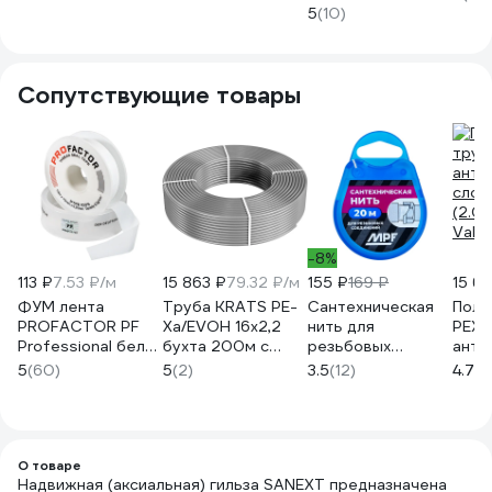
30 шт. 52201S
VTm.400.BG.001622
5
(10)
Сопутствующие товары
-8%
113 ₽
7.53 ₽/м
15 863 ₽
79.32 ₽/м
155 ₽
169 ₽
15 6
ФУМ лента
Труба KRATS PE-
Сантехническая
Поли
PROFACTOR PF
Xa/EVOH 16x2,2
нить для
PEX 
Professional белая
бухта 200м с
резьбовых
анти
Ф85 мм 19мм х
антидиффузионным
соединений MPF
слое
5
(60)
5
(2)
3.5
(12)
4.7
(3
0,25мм х 15м PF FE
слоем (металик)
20 метров
(2.0
530
(бухта) K-PEXa-
ИС.131453
Valt
m16-22-200
О товаре
Надвижная (аксиальная) гильза SANEXT предназначена