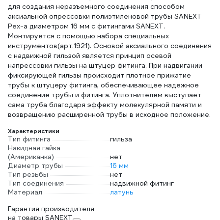
для создания неразъемного соединения способом
аксиальной опрессовки полиэтиленовой трубы SANEXT
Pex-a диаметром 16 мм с фитингами SANEXT.
Монтируется с помощью набора специальных
инструментов(арт.1921). Основой аксиального соединения
с надвижной гильзой является принцип осевой
напрессовки гильзы на штуцер фитинга. При надвигании
фиксирующей гильзы происходит плотное прижатие
трубы к штуцеру фитинга, обеспечивающее надежное
соединение трубы и фитинга. Уплотнителем выступает
сама труба благодаря эффекту молекулярной памяти и
возвращению расширенной трубы в исходное положение.
Характеристики
Тип фитинга
гильза
Накидная гайка
(Американка)
нет
Диаметр трубы
16 мм
Тип резьбы
нет
Тип соединения
надвижной фитинг
Материал
латунь
Гарантия производителя
на товары SANEXT