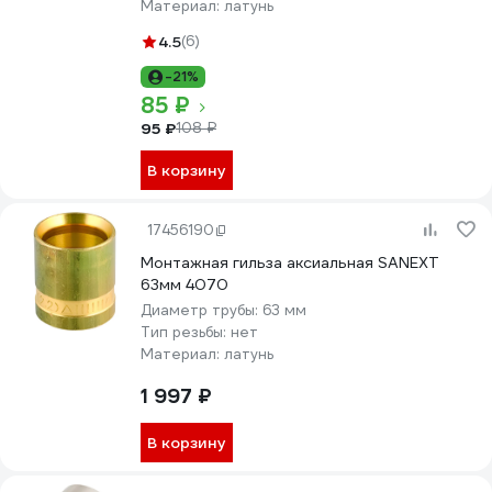
Материал:
латунь
4.5
(6)
-21%
85 ₽
95 ₽
108 ₽
В корзину
17456190
Монтажная гильза аксиальная SANEXT
63мм 4070
Диаметр трубы:
63 мм
Тип резьбы:
нет
Материал:
латунь
1 997 ₽
В корзину