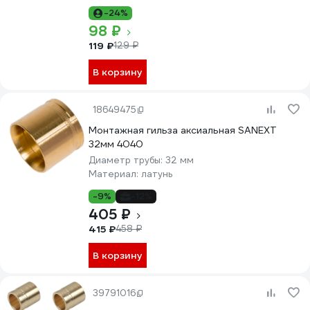
-24%
98 ₽
119 ₽
129 ₽
В корзину
18649475
Монтажная гильза аксиальная SANEXT
32мм 4040
Диаметр трубы:
32 мм
Материал:
латунь
-9%
-12%
405 ₽
415 ₽
458 ₽
В корзину
39791016