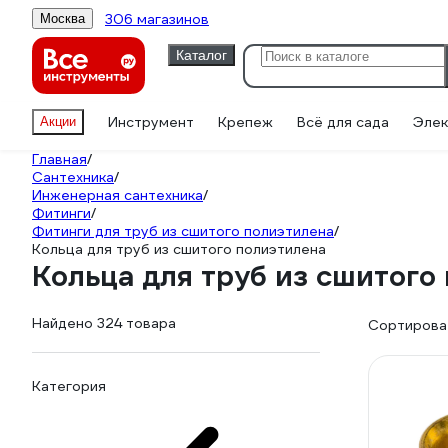
306 магазинов
Москва
Каталог
Инструмент
Крепеж
Всё для сада
Элек
Акции
Главная
/
Сантехника
/
Инженерная сантехника
/
Фитинги
/
Фитинги для труб из сшитого полиэтилена
/
Кольца для труб из сшитого полиэтилена
Кольца для труб из сшитого
Найдено 324 товара
Сортироват
Категория