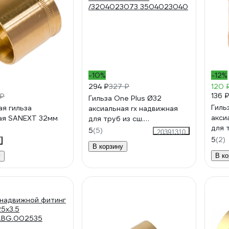
-10%
-12%
294 ₽
327 ₽
120 
136 
 ₽
Гильза One Plus Ø32
Гиль
я гильза
аксиальная rx надвижная
акси
ая SANEXT 32мм
для труб из сш.
для 
полиэтилена Pex
5
(5)
20391310
поли
/3204023073 3504023040
5
(2)
В корзину
350
В ко
у