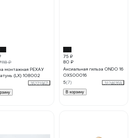
11%
-6%
₽
75 ₽
80 ₽
₽
118 ₽
Аксиальная гильза ONDO 16
за монтажная РЕХАУ
OXS00016
латунь (LX) 108002
5
(7)
31246359
35271967
В корзину
рзину