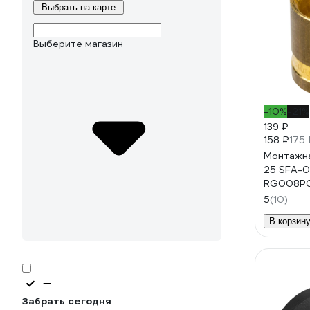
Выбрать на карте
Выберите магазин
-10%
-21%
139 ₽
158 ₽
175 
Монтажна
25 SFA-
RG008P0
5
(10)
В корзин
Забрать сегодня