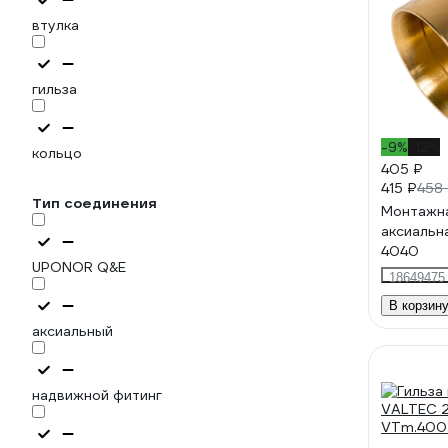
втулка
гильза
-9%
-12%
кольцо
405 ₽
415 ₽
458
Тип соединения
Монтажна
аксиальн
4040
UPONOR Q&E
18649475
В корзин
аксиальный
надвижной фитинг