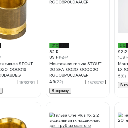
%
-21%
-27%
-5%
82 ₽
92 ₽
89 ₽
109 
₽
112 ₽
я гильза STOUT
Монтажная гильза STOUT
Монт
0020-000016
20 SFA-0020-000020
LX 1
0UDA8DEG
RG008P0UDAAUEP
5
(8)
4.9
(22)
15783781
15783782
В ко
у
В корзину