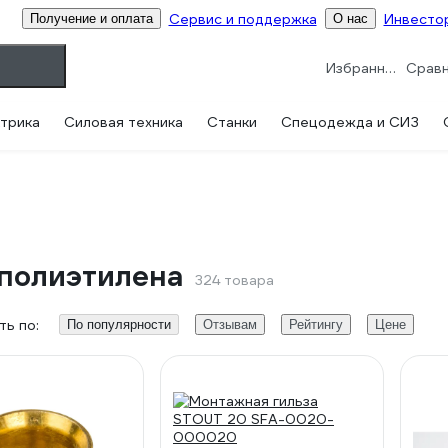
Сервис и поддержка
Инвесто
Получение и оплата
О нас
Избранное
трика
Силовая техника
Станки
Спецодежда и СИЗ
 полиэтилена
324 товара
ь по:
По популярности
Отзывам
Рейтингу
Цене