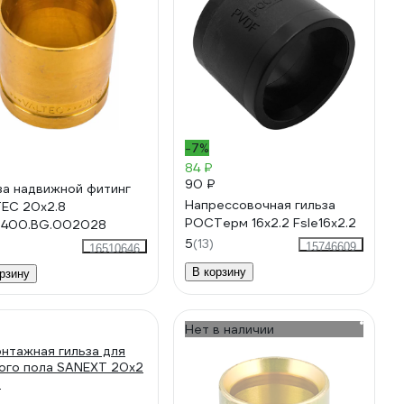
-7%
84 ₽
90 ₽
за надвижной фитинг
Напрессовочная гильза
EC 20х2.8
РОСТерм 16х2.2 Fsle16x2.2
.400.BG.002028
5
(13)
15746609
16510646
В корзину
рзину
Нет в наличии