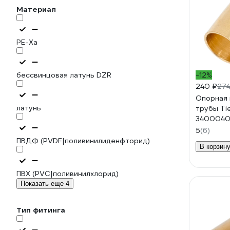
Материал
PE-Xa
бессвинцовая латунь DZR
-12%
240 ₽
274
Опорная 
латунь
трубы T
3400040
5
(6)
ПВДФ (PVDF|поливинилиденфторид)
В корзин
ПВХ (PVC|поливинилхлорид)
Показать еще 4
Тип фитинга