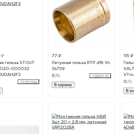
 ₽
77 ₽
115 ₽
я гильза STOUT
Латунная гильза RTP d16 Уп.
Гиль
0020-000032
34759
VALT
0UDAH2F3
VTm
5
(8)
23883135
5
(5)
15783784
В корзину
у
В ко