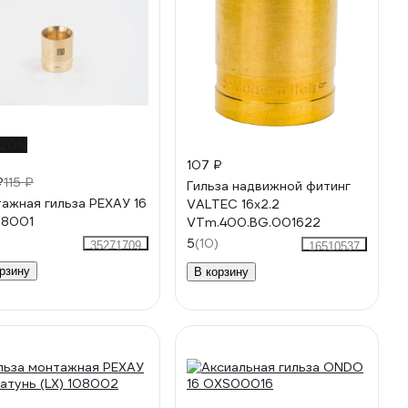
-20%
107 ₽
₽
115 ₽
Гильза надвижной фитинг
ажная гильза РЕХАУ 16
VALTEC 16х2.2
08001
VTm.400.BG.001622
5
(10)
35271709
16510537
рзину
В корзину