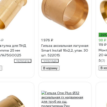
-24%
 ₽
1 976 ₽
98 ₽
119 ₽
втулка для ПНД
Гильза аксиальная латунная
Монт
iemme 25 мм
Smart Install 16x2,2, упак. 30
20 
/1475G0025
шт. 52201S
5
(3)
29797424
37051848
В ко
у
В корзину