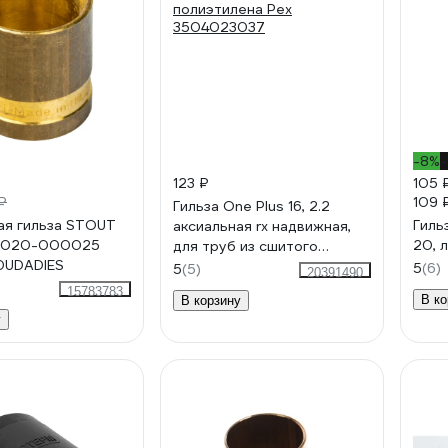
-8%
-
123 ₽
105 
109 
₽
Гильза One Plus 16, 2.2
я гильза STOUT
Гиль
аксиальная rx надвижная,
0020-000025
20, 
для труб из сшитого
UDADIES
полиэтилена Pex
5
(6)
5
(5)
20391490
3504023037
15783783
В ко
В корзину
у