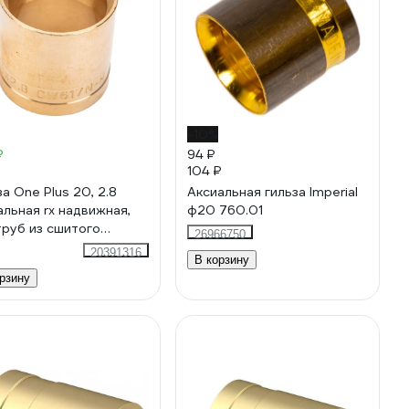
-10%
₽
94 ₽
₽
104 ₽
за One Plus 20, 2.8
Аксиальная гильза Imperial
альная rx надвижная,
ф20 760.01
труб из сшитого
26966750
этилена Pex
20391316
В корзину
4023038
рзину