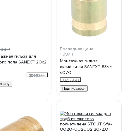
Последняя цена
106 ₽
1 997 ₽
ажная гильза для
Монтажная гильза
ого пола SANEXT 20x2
аксиальная SANEXT 63мм
8
4070
30440666
17456190
рзину
Подписаться