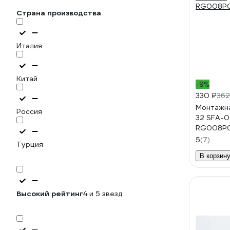
Страна производства
Италия
Китай
-9%
330 ₽
362
Монтажна
Россия
32 SFA-
RG008P
5
(7)
Турция
В корзин
Высокий рейтинг
4 и 5 звезд