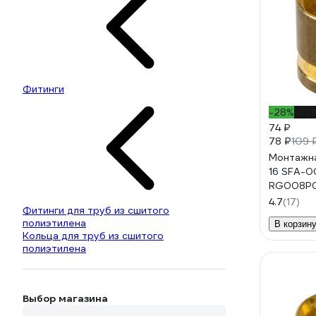
Фитинги
-28%
-32
74 ₽
78 ₽
109 
Монтажна
16 SFA-
RG008P
4.7
(17)
Фитинги для труб из сшитого
полиэтилена
В корзин
Кольца для труб из сшитого
полиэтилена
Выбор магазина