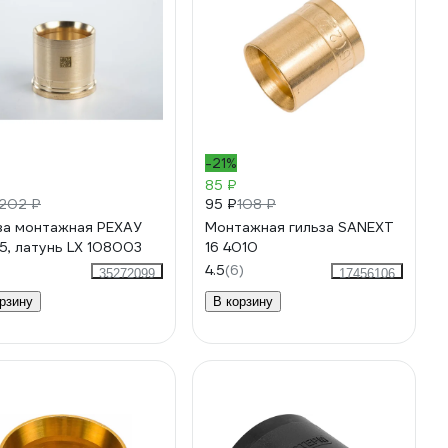
-21%
₽
85 ₽
95 ₽
202 ₽
108 ₽
за монтажная РЕХАУ
Монтажная гильза SANEXT
25, латунь LX 108003
16 4010
4.5
(6)
35272099
17456106
рзину
В корзину