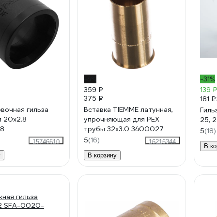
-4%
-31%
359 ₽
139 
375 ₽
181 ₽
вочная гильза
Вставка TIEMME латунная,
Гиль
 20х2.8
упрочняющая для PEX
25, 
.8
трубы 32х3.0 3400027
5
(18)
5
(16)
15746610
16216344
В ко
у
В корзину