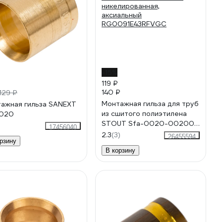
-15%
119 ₽
140 ₽
129 ₽
Монтажная гильза для труб
ажная гильза SANEXT
из сшитого полиэтилена
4020
STOUT Sfa-0020-002002
17456040
20x2.0 никелированная,
2.3
(3)
26455594
рзину
аксиальный
В корзину
RG0091E43RFVGC