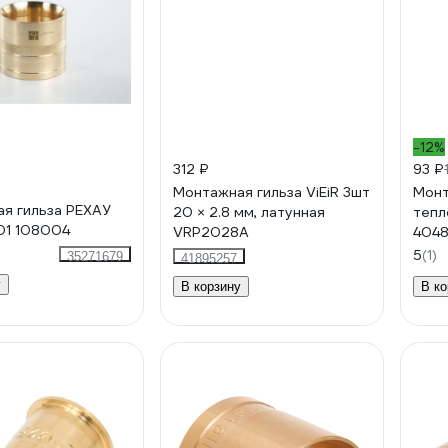
-12%
312 ₽
93 ₽
Монтажная гильза ViEiR 3шт
Монт
я гильза РЕХАУ
20 × 2.8 мм, латунная
тепл
001 108004
VRP2028A
404
5
(1)
35271679
41895257
у
В корзину
В ко