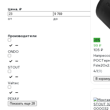
Цена, ₽
от
до
Производители
-6%
99 ₽
105 ₽
ONDO
Напрессо
РОСТерм
Fsle20x2
STOUT
4.1
(9)
В корзин
Valtec
РЕХАУ
Показать еще 28